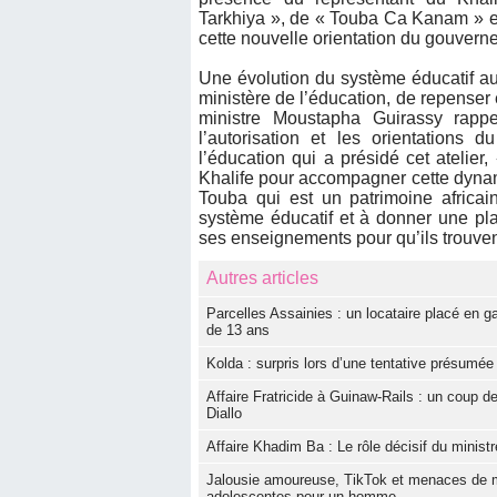
Tarkhiya », de « Touba Ca Kanam » et
cette nouvelle orientation du gouver
Une évolution du système éducatif au
ministère de l’éducation, de repense
ministre Moustapha Guirassy rappe
l’autorisation et les orientations
l’éducation qui a présidé cet atelier
Khalife pour accompagner cette dynami
Touba qui est un patrimoine africain 
système éducatif et à donner une pl
ses enseignements pour qu’ils trouven
Autres articles
Parcelles Assainies : un locataire placé en 
de 13 ans
Kolda : surpris lors d’une tentative présumé
Affaire Fratricide à Guinaw-Rails : un coup d
Diallo
Affaire Khadim Ba : Le rôle décisif du minist
Jalousie amoureuse, TikTok et menaces de mor
adolescentes pour un homme