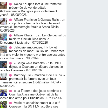
Kolda : surpris lors d’une tentative
présumée de vol de bétail,
Abdourahmane Ba ligoté puis violemment
lynché
- 08/08/2026
Affaire Fratricide à Guinaw-Rails : un
coup de couteau à la clavicule aurait
provoqué l’hémorragie fatale à Arona Diallo
-
08/08/2026
Affaire Khadim Ba : Le rôle décisif du
ministre Cheikh Diba dans le
dénouement judiciaire
- 07/08/2026
Jalousie amoureuse, TikTok et
menaces de mort : la BR de Dakar met
fin à une violente « guerre » entre adolescentes
pour un homme
- 07/08/2026
« Barça wala Barsakh » : la DNLT
déjoue à Ouakam un départ clandestin
vers les Canaries
- 07/08/2026
Bambey : le « marabout de TikTok »
promettait la fortune avec un faux
chameau noir et soutire 1,642 million FCFA
-
07/08/2026
« La Flamme des jours sombres » :
Coumba Alassane Guèye fait de la
poésie une arme pour l'inclusion
- 07/08/2026
Voirie et assainissement à la cité
Corossol : la SN HLM accélère ses