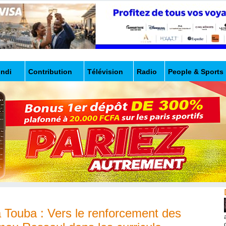
undi
Contribution
Télévision
Radio
People & Sports
 Touba : Vers le renforcement des