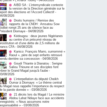
du passé » ( Khafor Touré)
- 04/08/2026
AIBD SA : L’intersyndicale conteste
la version de la Direction générale sur le
report des élections et l’Accord Collectif
-
04/08/2026
Droits humains / Remise des
rapports de la CNDH : Amsatou Sow
Sidibé rompt 25 ans de silence face au
Président Diomaye
- 04/08/2026
Kédougou : deux jeunes Nigérianes
au centre d’un présumé réseau de
prostitution et d’une dette de 2,5 millions de
francs CFA
- 04/08/2026
Kanico: François Marro, surnommé «
Raoul », père de sept enfants retrouvé
pendu derrière sa concession
- 04/08/2026
Goudi Thiante à Dianatou : Serigne
Saliou Thioune et ses disciples font
vibrer le Grand Magal jusqu'à l'aube
-
03/08/2026
L’interpellation du député Cheikh
Oumar à Diomaye: « Le thème central
du Magal nous rappelle l’importance du respect
de la parole donnée »
- 03/08/2026
21 décès lors du Magal / Le ministre
Abdou Lahat Ndiaye face aux accidents
enregistrés: « Nous assumons notre
responsabilité »
- 03/08/2026