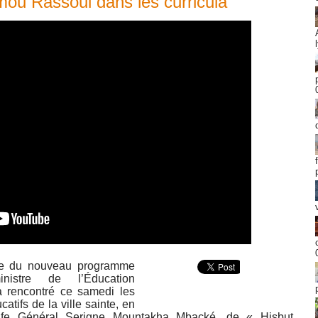
ou Rassoul dans les curricula
re du nouveau programme
istre de l’Éducation
a rencontré ce samedi les
catifs de la ville sainte, en
life Général Serigne Mountakha Mbacké, de « Hisbut