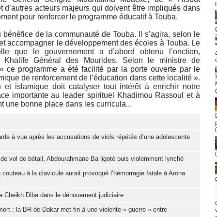
 d’autres acteurs majeurs qui doivent être impliqués dans
nement pour renforcer le programme éducatif à Touba.
 bénéfice de la communauté de Touba. Il s’agira, selon le
r et accompagner le développement des écoles à Touba. Le
lle que le gouvernement a d’abord obtenu l’onction,
 du Khalife Général des Mourides. Selon le ministre de
, « ce programme a été facilité par la porte ouverte par le
que de renforcement de l’éducation dans cette localité ».
et islamique doit catalyser tout intérêt à enrichir notre
ace importante au leader spirituel Khadimou Rassoul et à
t une bonne place dans les curricula...
garde à vue après les accusations de viols répétés d’une adolescente
e de vol de bétail, Abdourahmane Ba ligoté puis violemment lynché
e couteau à la clavicule aurait provoqué l’hémorragie fatale à Arona
re Cheikh Diba dans le dénouement judiciaire
t : la BR de Dakar met fin à une violente « guerre » entre