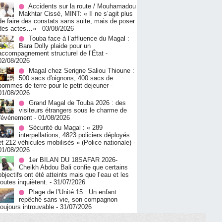
Accidents sur la route / Mouhamadou
Makhtar Cissé, MINT: « Il ne s’agit plus
de faire des constats sans suite, mais de poser
des actes…»
- 03/08/2026
Touba face à l’affluence du Magal :
Bara Dolly plaide pour un
accompagnement structurel de l’État
-
02/08/2026
Magal chez Serigne Saliou Thioune :
500 sacs d'oignons, 400 sacs de
pommes de terre pour le petit dejeuner
-
01/08/2026
Grand Magal de Touba 2026 : des
visiteurs étrangers sous le charme de
l'événement
- 01/08/2026
Sécurité du Magal : « 289
interpellations, 4823 policiers déployés
et 212 véhicules mobilisés » (Police nationale)
-
01/08/2026
1er BILAN DU 18SAFAR 2026-
Cheikh Abdou Bali confie que certains
objectifs ont été atteints mais que l’eau et les
routes inquiètent.
- 31/07/2026
Plage de l’Unité 15 : Un enfant
repêché sans vie, son compagnon
toujours introuvable
- 31/07/2026