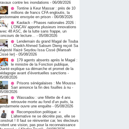
travaux contre les inondations
- 06/08/2026
Tontine à Keur Massar : près de 10
millions de francs CFA engloutis, la
gestionnaire envoyée en prison
- 06/08/2026
Kaolack - Phases nationales 2026 :
L’ONCAV apporte plusieurs innovations
avec 48 ASC, de la lutte sans frappe, un
concours de lecture…
- 05/08/2026
Lendemain du grand Magal de Touba
: Cheikh Ahmed Saloum Dieng reçoit Sa
Majesté Ifaizé Seydou Issa Cissé (Mansah
Cissé Ier)
- 05/08/2026
179 agents absents après le Magal :
le ministre de la Fonction publique,
Dianté explique sa démarche et promet de la
pédagogie avant d’éventuelles sanctions
-
05/08/2026
Prisons sénégalaises : Me Moussa
Sarr annonce la fin des fouilles à nu
-
05/08/2026
Wassadou : une fillette de 4 ans
retrouvée morte au fond d’un puits, la
gendarmerie ouvre une enquête
- 05/08/2026
Recomposition politique: «
L’alternative ne se décrète pas, elle se
construit ! Il faut se réinventer car, les électeurs
votent une vision, pas pour la reconnaissance