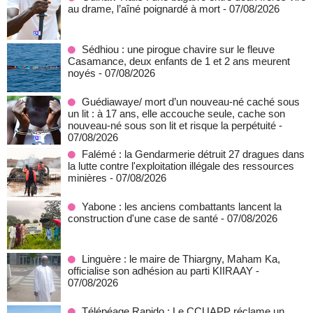
au drame, l’aîné poignardé à mort
- 07/08/2026
Sédhiou : une pirogue chavire sur le fleuve
Casamance, deux enfants de 1 et 2 ans meurent
noyés
- 07/08/2026
Guédiawaye/ mort d’un nouveau-né caché sous
un lit : à 17 ans, elle accouche seule, cache son
nouveau-né sous son lit et risque la perpétuité
-
07/08/2026
Falémé : la Gendarmerie détruit 27 dragues dans
la lutte contre l'exploitation illégale des ressources
minières
- 07/08/2026
Yabone : les anciens combattants lancent la
construction d'une case de santé
- 07/08/2026
Linguère : le maire de Thiargny, Maham Ka,
officialise son adhésion au parti KIIRAAY
-
07/08/2026
Télépéage Rapido : Le CCUAPP réclame un