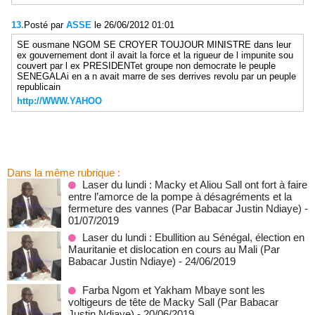
13.
Posté par
ASSE
le 26/06/2012 01:01
SE ousmane NGOM SE CROYER TOUJOUR MINISTRE dans leur
ex gouvernement dont il avait la force et la rigueur de l impunite sou
couvert par l ex PRESIDENTet groupe non democrate le peuple
SENEGALAi en a n avait marre de ses derrives revolu par un peuple
republicain
http://WWW.YAHOO
Dans la même rubrique :
Laser du lundi : Macky et Aliou Sall ont fort à faire
entre l’amorce de la pompe à désagréments et la
fermeture des vannes (Par Babacar Justin Ndiaye)
-
01/07/2019
Laser du lundi : Ebullition au Sénégal, élection en
Mauritanie et dislocation en cours au Mali (Par
Babacar Justin Ndiaye)
- 24/06/2019
Farba Ngom et Yakham Mbaye sont les
voltigeurs de tête de Macky Sall (Par Babacar
Justin Ndiaye)
- 20/06/2019