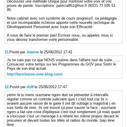
Découvrez une méthode Unique pour maîtriser votre voix et vos
prises de parole. Inscriptions: patricia851@live.fr 00221 77 035 51
95.
Notre cabinet avec son système de cours progressif, sa pédagogie
et son incomparable richesse apporte cette nouvelle technique de
Développement Personnel avec toute son Efficacité.
A vous de faire le premier pas! Ecrivez nous, ou appelez nous si
vous désirez transformer votre personnalité.
11.
Posté par
Jeanne
le 25/06/2012 17:41
Je ne sais pas ce que NOUS voulons dans l'affaire tout de suite.......
Consacrez votre temps sur les Programmes du GOV pour Sortir le
Pays de son état actuel.
http://larichesse.over-blog.com/
12.
Posté par
doff
le 25/06/2012 17:47
yérim là tu mens ousmane ngom doit se présenter à intervalle
régulier comme un controle judiciaire quoi ! c'est tout car ils n
avaient aucune raison de le garer il ont dit outrage à magistrat j en
suis tordu de rires. ils ont trouvé çà pour sauver la face , ousmane
ngom a fait une crise d'épilepsie c'est tout simplement çà mais quant
à s'excuser c'est un mensoge il a réitéré les même propos devant le
procureur et devant toutes les télés et radios du monde. bayi lène
fène