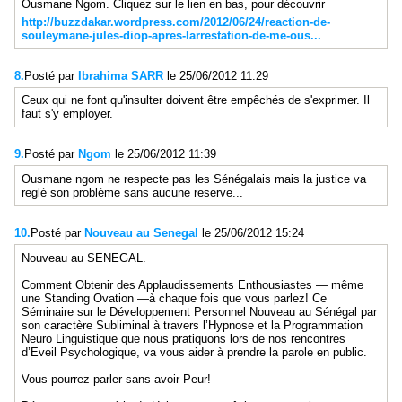
Ousmane Ngom. Cliquez sur le lien en bas, pour découvrir
http://buzzdakar.wordpress.com/2012/06/24/reaction-de-
souleymane-jules-diop-apres-larrestation-de-me-ous...
8.
Posté par
Ibrahima SARR
le 25/06/2012 11:29
Ceux qui ne font qu'insulter doivent être empêchés de s'exprimer. Il
faut s'y employer.
9.
Posté par
Ngom
le 25/06/2012 11:39
Ousmane ngom ne respecte pas les Sénégalais mais la justice va
reglé son probléme sans aucune reserve...
10.
Posté par
Nouveau au Senegal
le 25/06/2012 15:24
Nouveau au SENEGAL.
Comment Obtenir des Applaudissements Enthousiastes — même
une Standing Ovation —à chaque fois que vous parlez! Ce
Séminaire sur le Développement Personnel Nouveau au Sénégal par
son caractère Subliminal à travers l’Hypnose et la Programmation
Neuro Linguistique que nous pratiquons lors de nos rencontres
d’Eveil Psychologique, va vous aider à prendre la parole en public.
Vous pourrez parler sans avoir Peur!