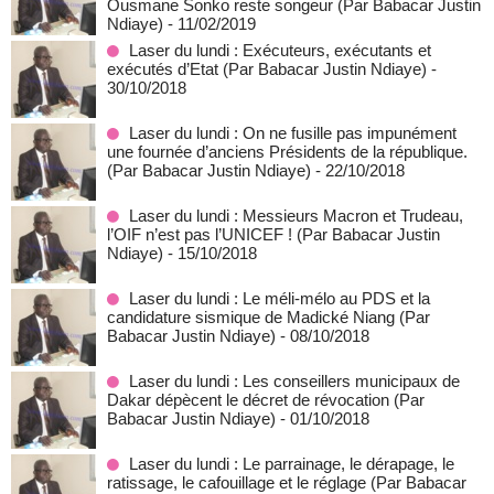
Ousmane Sonko reste songeur (Par Babacar Justin
Ndiaye)
- 11/02/2019
Laser du lundi : Exécuteurs, exécutants et
exécutés d’Etat (Par Babacar Justin Ndiaye)
-
30/10/2018
Laser du lundi : On ne fusille pas impunément
une fournée d’anciens Présidents de la république.
(Par Babacar Justin Ndiaye)
- 22/10/2018
Laser du lundi : Messieurs Macron et Trudeau,
l’OIF n’est pas l’UNICEF ! (Par Babacar Justin
Ndiaye)
- 15/10/2018
Laser du lundi : Le méli-mélo au PDS et la
candidature sismique de Madické Niang (Par
Babacar Justin Ndiaye)
- 08/10/2018
Laser du lundi : Les conseillers municipaux de
Dakar dépècent le décret de révocation (Par
Babacar Justin Ndiaye)
- 01/10/2018
Laser du lundi : Le parrainage, le dérapage, le
ratissage, le cafouillage et le réglage (Par Babacar