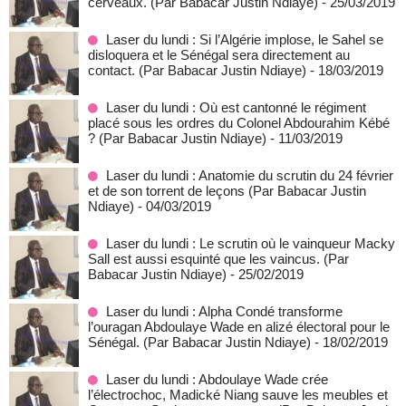
cerveaux. (Par Babacar Justin Ndiaye)
- 25/03/2019
Laser du lundi : Si l’Algérie implose, le Sahel se
disloquera et le Sénégal sera directement au
contact. (Par Babacar Justin Ndiaye)
- 18/03/2019
Laser du lundi : Où est cantonné le régiment
placé sous les ordres du Colonel Abdourahim Kébé
? (Par Babacar Justin Ndiaye)
- 11/03/2019
Laser du lundi : Anatomie du scrutin du 24 février
et de son torrent de leçons (Par Babacar Justin
Ndiaye)
- 04/03/2019
Laser du lundi : Le scrutin où le vainqueur Macky
Sall est aussi esquinté que les vaincus. (Par
Babacar Justin Ndiaye)
- 25/02/2019
Laser du lundi : Alpha Condé transforme
l’ouragan Abdoulaye Wade en alizé électoral pour le
Sénégal. (Par Babacar Justin Ndiaye)
- 18/02/2019
Laser du lundi : Abdoulaye Wade crée
l’électrochoc, Madické Niang sauve les meubles et