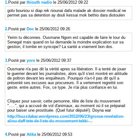
1.
Posté par
thiouth nadio
le 25/06/2012 09:22
golo bouniou si diap rek niounai dafa malade ak dossier medical ne
permet pas sa detention ay douli kessai mok bethio dara diotoulen
2.
Posté par
Doc
le 25/06/2012 09:26
Yerim tu déconnes. Ousmane Ngom est capable de faire le tour du
Senegal mais quand on lui demande la moindre explication sur sa
gestion, il tombe en syncope? La santé a vraiment bon dos.
3.
Posté par
yoro
le 25/06/2012 09:37
Ousmane n'a pas dit la vérité apres sa libération. Il a tenté de jouer
le guerrier devant les journalistes, alors qu'il s'est montré en attitude
de poltron devant les enquêteurs. Pourquoi n'a-t-il pas dit qu'il a
présenté ses excuses aux procureurs. Il a vertement regretté son
geste. entre autres. Fox, ce type. Je n'ai plus confiance en lui.
Cliquez pour savoir, cette personne, tête de liste du mouvement
".....", qui a accusé de vol d'animaux, au moment où il se préparait
pour baiser une prostituée. (Quel futur député!). Doyna war
http://buzzdakar.wordpress.com/2012/06/23/grosse-revelation-
aliou-daff-tete-de-liste-du-mouvement-tekki-...
4.
Posté par
Atika
le 25/06/2012 09:53