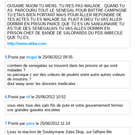
OUSAME NGOM TU MENS, TU N'ES PAS MALADE...QUAND TU
AS ¨PARCOURU TOUT LE SENEGAL POUR BATTRE CAMPAGNE
TU ETAIS BIEN PORTANT MAIS POUR ALLER REPONDRE DE
TES ACTES TU ES MALADE.SIL PLAIT A DIEU TU VAS ALLER
DORMIR EN PRISON PARCE QUE TU ES UN SANGUINAIRE.TU
AS TUE DES SENEGALAIS TU VAS ALLES DORMIR EN
PRISON.CHEF DE BANDE DE SALOPARDS DU PDS.IMBECILE
QUE TU ES.
http://www.atika.com
5.
Posté par
migui
le 25/06/2012 09:55
combien de senegalais se trouvent dans les prisons et qui sont
malades ?
ou parceque c est des voleurs de poulets entre autre autres voleurs
de moutons ?
doul waay avec les dossiers medicales .
6.
Posté par
rif
le 25/06/2012 10:52
vous etes tous des sals fils de pute et votre gouvernement fermez
vos grandes gueules enculées
7.
Posté par
yoro
le 25/06/2012 11:14
Lisez la réaction de Souleymane Jules Diop, sur l'affaire Me