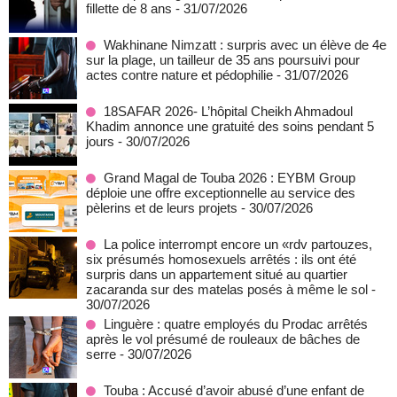
fillette de 8 ans
- 31/07/2026
Wakhinane Nimzatt : surpris avec un élève de 4e
sur la plage, un tailleur de 35 ans poursuivi pour
actes contre nature et pédophilie
- 31/07/2026
18SAFAR 2026- L’hôpital Cheikh Ahmadoul
Khadim annonce une gratuité des soins pendant 5
jours
- 30/07/2026
Grand Magal de Touba 2026 : EYBM Group
déploie une offre exceptionnelle au service des
pèlerins et de leurs projets
- 30/07/2026
La police interrompt encore un «rdv partouzes,
six présumés homosexuels arrêtés : ils ont été
surpris dans un appartement situé au quartier
zacaranda sur des matelas posés à même le sol
-
30/07/2026
Linguère : quatre employés du Prodac arrêtés
après le vol présumé de rouleaux de bâches de
serre
- 30/07/2026
Touba : Accusé d’avoir abusé d’une enfant de