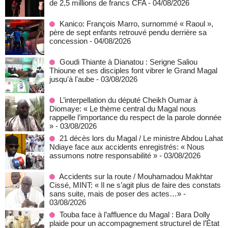
de 2,5 millions de francs CFA
- 04/08/2026
Kanico: François Marro, surnommé « Raoul »,
père de sept enfants retrouvé pendu derrière sa
concession
- 04/08/2026
Goudi Thiante à Dianatou : Serigne Saliou
Thioune et ses disciples font vibrer le Grand Magal
jusqu'à l'aube
- 03/08/2026
L’interpellation du député Cheikh Oumar à
Diomaye: « Le thème central du Magal nous
rappelle l’importance du respect de la parole donnée
»
- 03/08/2026
21 décès lors du Magal / Le ministre Abdou Lahat
Ndiaye face aux accidents enregistrés: « Nous
assumons notre responsabilité »
- 03/08/2026
Accidents sur la route / Mouhamadou Makhtar
Cissé, MINT: « Il ne s’agit plus de faire des constats
sans suite, mais de poser des actes…»
-
03/08/2026
Touba face à l’affluence du Magal : Bara Dolly
plaide pour un accompagnement structurel de l’État