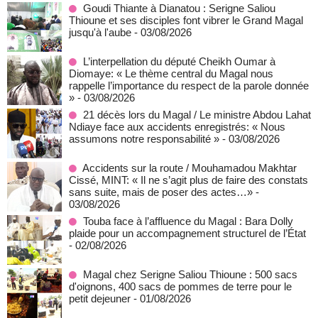
Goudi Thiante à Dianatou : Serigne Saliou
Thioune et ses disciples font vibrer le Grand Magal
jusqu'à l'aube
- 03/08/2026
L’interpellation du député Cheikh Oumar à
Diomaye: « Le thème central du Magal nous
rappelle l’importance du respect de la parole donnée
»
- 03/08/2026
21 décès lors du Magal / Le ministre Abdou Lahat
Ndiaye face aux accidents enregistrés: « Nous
assumons notre responsabilité »
- 03/08/2026
Accidents sur la route / Mouhamadou Makhtar
Cissé, MINT: « Il ne s’agit plus de faire des constats
sans suite, mais de poser des actes…»
-
03/08/2026
Touba face à l’affluence du Magal : Bara Dolly
plaide pour un accompagnement structurel de l’État
- 02/08/2026
Magal chez Serigne Saliou Thioune : 500 sacs
d'oignons, 400 sacs de pommes de terre pour le
petit dejeuner
- 01/08/2026