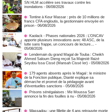
SN HLM accélère ses travaux contre les
inondations
- 06/08/2026
Tontine à Keur Massar : près de 10 millions de
francs CFA engloutis, la gestionnaire envoyée en
prison
- 06/08/2026
Kaolack - Phases nationales 2026 : L’ONCAV
apporte plusieurs innovations avec 48 ASC, de la
lutte sans frappe, un concours de lecture…
-
05/08/2026
Lendemain du grand Magal de Touba : Cheikh
Ahmed Saloum Dieng reçoit Sa Majesté Ifaizé
Seydou Issa Cissé (Mansah Cissé Ier)
- 05/08/2026
179 agents absents après le Magal : le ministre
de la Fonction publique, Dianté explique sa
démarche et promet de la pédagogie avant
d’éventuelles sanctions
- 05/08/2026
Prisons sénégalaises : Me Moussa Sarr
annonce la fin des fouilles à nu
- 05/08/2026
Wassadou : une fillette de 4 ans retrouvée morte