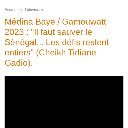
Accueil
>
Télévision
Médina Baye / Gamouwatt
2023 : "Il faut sauver le
Sénégal... Les défis restent
entiers" (Cheikh Tidiane
Gadio).