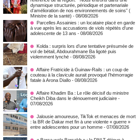
dynamique structurée, périodique et partenariale
d'amélioration de nos environnements de soins" (
Ministre de la santé)
- 08/08/2026
Parcelles Assainies : un locataire placé en garde
à vue après les accusations de viols répétés d’une
adolescente de 13 ans
- 08/08/2026
Kolda : surpris lors d’une tentative présumée de
vol de bétail, Abdourahmane Ba ligoté puis
violemment lynché
- 08/08/2026
Affaire Fratricide à Guinaw-Rails : un coup de
couteau à la clavicule aurait provoqué l’hémorragie
fatale à Arona Diallo
- 08/08/2026
Affaire Khadim Ba : Le rôle décisif du ministre
Cheikh Diba dans le dénouement judiciaire
-
07/08/2026
Jalousie amoureuse, TikTok et menaces de mort
: la BR de Dakar met fin à une violente « guerre »
entre adolescentes pour un homme
- 07/08/2026
« Barça wala Barsakh » : la DNLT déjoue à