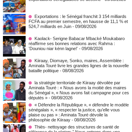
Exportations : le Sénégal franchit 3 154 milliards
FCFA au premier semestre, en hausse de 11,1 % et
524,7 milliards en Juin
- 09/08/2026
Kaolack- Serigne Babacar Mbacké Moukabaro
réaffirme ses bonnes relations avec Rahma :
'Douniou niar kénn lagne!'
- 09/08/2026
Kiiraay, Diomaye, Sonko, maires, Assemblée :
Aminata Touré livre les grandes lignes de la nouvelle
bataille politique
- 08/08/2026
la stratégie territoriale de Kiiraay dévoilée par
Aminata Touré : « Nous avons la moitié des maires
du Sénégal », « Nous avons fait campagne pour ces
députés »
- 08/08/2026
« Défendre la République », « défendre le modèle
sénégalais », « respecter la justice, qu’elle vous
plaise ou pas » : Aminata Touré dévoile la
philosophie de Kiiraay
- 08/08/2026
Thiès- nettoyage des structures de santé de
référence de la région: " Nous entrons dans une