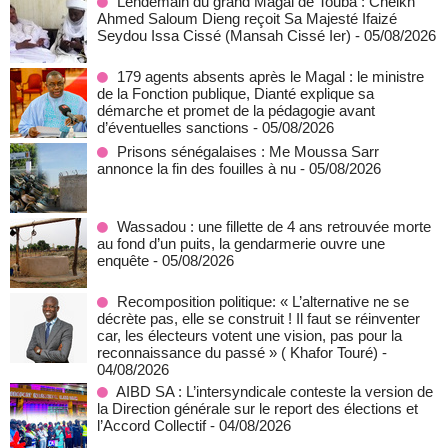
Lendemain du grand Magal de Touba : Cheikh
Ahmed Saloum Dieng reçoit Sa Majesté Ifaizé
Seydou Issa Cissé (Mansah Cissé Ier)
- 05/08/2026
179 agents absents après le Magal : le ministre
de la Fonction publique, Dianté explique sa
démarche et promet de la pédagogie avant
d’éventuelles sanctions
- 05/08/2026
Prisons sénégalaises : Me Moussa Sarr
annonce la fin des fouilles à nu
- 05/08/2026
Wassadou : une fillette de 4 ans retrouvée morte
au fond d’un puits, la gendarmerie ouvre une
enquête
- 05/08/2026
Recomposition politique: « L’alternative ne se
décrète pas, elle se construit ! Il faut se réinventer
car, les électeurs votent une vision, pas pour la
reconnaissance du passé » ( Khafor Touré)
-
04/08/2026
AIBD SA : L’intersyndicale conteste la version de
la Direction générale sur le report des élections et
l’Accord Collectif
- 04/08/2026