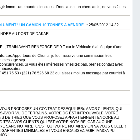
ir Immo : une bande d'escrocs . Donc attention chers amis, ne vous faites
OLUMENT ! UN CAMION 10 TONNES A VENDRE
le 25/05/2012 14:32
VENDRE AU PORT DE DAKAR.
 TRAIN AVANT RENFORCE DE 9 T car le Véhicule était équipé d'une
ts. Les Apporteurs de Clients, je leur réserve une commission très
 ce message svp
 concurrences. Si vous êtes intéressés n'hésitez pas, prenez contact avec
s nécessaires.
 451 75 53 / (221) 76 526 68 23 ou laissez moi un message par courriel à
OUS PROPOSEZ UN CONTRAT DESEQUILIBRé A VOS CLIENTS, QUI
S AVOIR VU DE TERRAINS. VOTRE DG EST INTROUVABLE, VOTRE
NS DE THIES QUE VOUS PROPOSEZ APPARTIENNENT ENCORE AU
DITES A VOS CLIENTS QUI EST VOTRE NOTAIRE, CAR AUCUNE
RE SANS NOTAIRE. C'EST QUI VOTRE NOTAIRE? ON VA VOUS COLLER
GARANTIES MINIMALES ET VOUS ENCAISSEZ. AGIR IMMO A PU
NON!