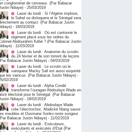
un conglomérat de cerveaux. (Par Babacar
Justin Ndiaye)
- 25/03/2019
Laser du lundi : Si l’Algérie implose,
le Sahel se disloquera et le Sénégal sera
directement au contact. (Par Babacar Justin
Ndiaye)
- 18/03/2019
Laser du lundi : Où est cantonné le
régiment placé sous les ordres du
Colonel Abdourahim Kébé ? (Par Babacar Justin
Ndiaye)
- 11/03/2019
Laser du lundi : Anatomie du scrutin
du 24 février et de son torrent de leçons
(Par Babacar Justin Ndiaye)
- 04/03/2019
Laser du lundi : Le scrutin où le
vainqueur Macky Sall est aussi esquinté
que les vaincus. (Par Babacar Justin Ndiaye)
-
25/02/2019
Laser du lundi : Alpha Condé
transforme l’ouragan Abdoulaye Wade en
alizé électoral pour le Sénégal. (Par Babacar
Justin Ndiaye)
- 18/02/2019
Laser du lundi : Abdoulaye Wade
crée l’électrochoc, Madické Niang sauve
les meubles et Ousmane Sonko reste songeur
(Par Babacar Justin Ndiaye)
- 11/02/2019
Laser du lundi : Exécuteurs,
exécutants et exécutés d’Etat (Par