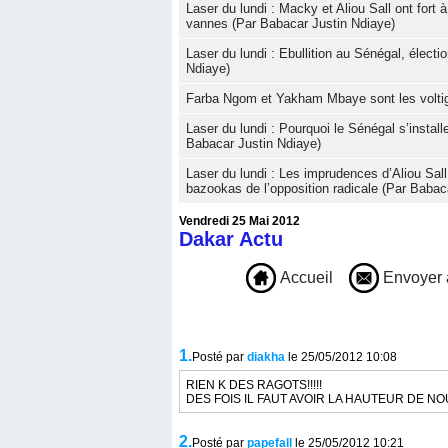
Laser du lundi : Macky et Aliou Sall ont fort
vannes (Par Babacar Justin Ndiaye)
Laser du lundi : Ebullition au Sénégal, élect
Ndiaye)
Farba Ngom et Yakham Mbaye sont les voltig
Laser du lundi : Pourquoi le Sénégal s’instal
Babacar Justin Ndiaye)
Laser du lundi : Les imprudences d’Aliou Sall
bazookas de l’opposition radicale (Par Babac
Vendredi 25 Mai 2012
Dakar Actu
Accueil
Envoyer 
1.
Posté par
diakha
le 25/05/2012 10:08
RIEN K DES RAGOTS!!!!!
DES FOIS IL FAUT AVOIR LA HAUTEUR DE NOUS
2.
Posté par
papefall
le 25/05/2012 10:21