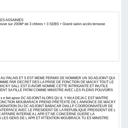
ES ASSAINIES
neuve sur 200M² de 3 chbres + 3 SDBS + Grand salon accès terrasse
S AU PALAIS ET S EST MEME PERMIS DE NOMMER UN SG ADJOINT QUI
NOMME PAR DECRET DES LA PRISE DE FONCTION DE MACKY TOUT LE
ACKY SALL EST D AVOIR NOMME CETTE INTRIGANTE ET INUTILE
TIENT SA FILLE FATIM COMME MINISTRE AVEC LES PLEINS POUVOIRS
qui s e fait apssr DC ADJOINT ALORS QU IL Y AN A DEJA C EST MAITRE
S FONCTION MOUBARACK PREND PRETEXTE DE L ANNONCE DE MACKY
ESIGNATION DU DC ADJOINT BABACAR DIALLP COORDONNATEUR DE
 INTERFACE AVEC LE PRESIDENT DE LA REPUBLIQUE PREISDENT DE L
E AFFAIRE INTERNE A L APR ET NE CONCERNE GUERE LA
N LES GENS DE L APR ET ATTENTION MOUBRACK TU ES MINISTRE