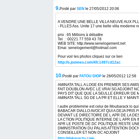
9.
Posté par
SEN
le 27/05/2012 20:06
A VENDRE UNE BELLE VILLA NEUVE AUX PLL
- PLLES Ass. Unite 17 une belle villa moderne 
prix : 65 Millions à débattre
Tel . : 00221 77 559 43 78
WEB SITE: http://www.senelogement.net
Emai :senelogement@hotmail.com
Pour voir les photos cliquez sur ce lien
http://s.joomeo.com/4fc1497cd12ac
10.
Posté par
FATOU DIOP
le 28/05/2012 12:58
AMINATA TALL A LOGE EN PREMIER SES AMI
FAIT DOUBLON AVEC LE VRAI SG ADJOINT 
PAYS DIT QUE QUE LA SEULLE ERREUR DE M
AMINATA TALL SG DE LA PR ET ELLE Y MAIN
l autre problemme est celui de Moubarack lo 
BABACAR DIALLO AVOCAT QUI A DEJA PRI
DEVANT LE DIRECTOIRE DE L APR DE LA D
LA CTION POLITIQUE INTERNE DE L APR EN
APR LE POSTE DE DC POLITIQUE RESTE UN
DMINISTRATION DU PALAIS ATTENTION DOC
CONSEILLER ET NON DC ADJOINT
http://dakaractu.com