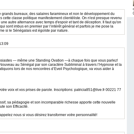
, de grands bureaux, des salaires faramineux et non le développement du
 cette classe politique manifestement clientéliste. On n'est presque revenu
 une autre alternance avec temps d'espoir et tant de déception. Il faut qu'on
s qui sont imbus en premier par l’intérêt général et parfois je me pose la
mme si le Sénégalais est égoïste par nature.
13:09
siastes — même une Standing Ovation —à chaque fois que vous parlez!
ouveau au Sénégal par son caractère Subliminal à travers l’Hypnose et la
iquons lors de nos rencontres d’Eveil Psychologique, va vous aider à
re voix et vos prises de parole. Inscriptions: patricia851@live.fr 00221 77
ssif, sa pédagogie et son incomparable richesse apporte cette nouvelle
e son Efficacité.
 appelez nous si vous désirez transformer votre personnalité!