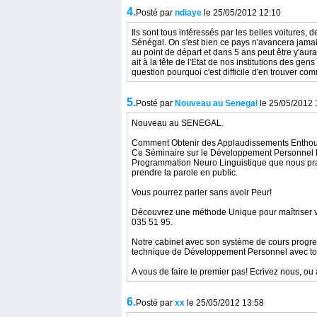
4.
Posté par
ndiaye
le 25/05/2012 12:10
Ils sont tous intéressés par les belles voitures
Sénégal. On s'est bien ce pays n'avancera jamais
au point de départ et dans 5 ans peut être y'aura
ait à la tête de l'Etat de nos institutions des gen
question pourquoi c'est difficile d'en trouver co
5.
Posté par
Nouveau au Senegal
le 25/05/2012 
Nouveau au SENEGAL.
Comment Obtenir des Applaudissements Enthou
Ce Séminaire sur le Développement Personnel N
Programmation Neuro Linguistique que nous prat
prendre la parole en public.
Vous pourrez parler sans avoir Peur!
Découvrez une méthode Unique pour maîtriser vot
035 51 95.
Notre cabinet avec son système de cours progre
technique de Développement Personnel avec tout
A vous de faire le premier pas! Ecrivez nous, ou
6.
Posté par
xx
le 25/05/2012 13:58