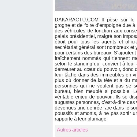
DAKARACTU.COM Il pèse sur le 
grogne et de foire d’empoigne due à l
des véhicules de fonction aux consei
palais présidentiel, malgré son imposa
étroit pour tous les agents et offi
secrétariat général sont nombreux et 
pour certains des bureaux. S’ajoutent
fraîchement nommés qui tiennent m
selon le standing qui convient à leur 
demeurer au cœur du pouvoir, donc da
leur tâche dans des immeubles en vill
plus où donner de la tête et a du mal
personnes qui ne veulent pas se sen
bureau, bien meublé si possible. L
véritable enjeu de pouvoir. Ils se di
augustes personnes, c’est-à-dire des v
devenues une denrée rare dans le sous
poussifs et amortis, à ne pas sortir u
rapporte à leur plumage.
Autres articles