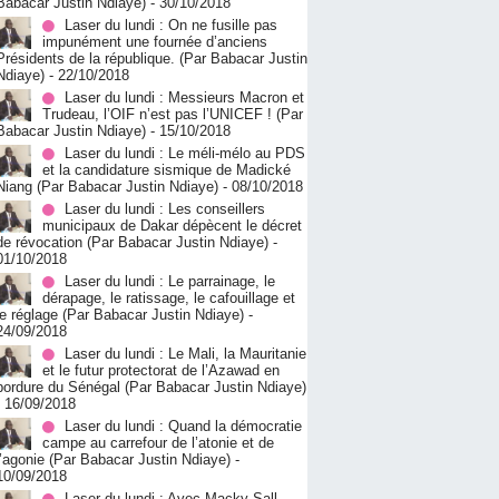
Babacar Justin Ndiaye)
- 30/10/2018
Laser du lundi : On ne fusille pas
impunément une fournée d’anciens
Présidents de la république. (Par Babacar Justin
Ndiaye)
- 22/10/2018
Laser du lundi : Messieurs Macron et
Trudeau, l’OIF n’est pas l’UNICEF ! (Par
Babacar Justin Ndiaye)
- 15/10/2018
Laser du lundi : Le méli-mélo au PDS
et la candidature sismique de Madické
Niang (Par Babacar Justin Ndiaye)
- 08/10/2018
Laser du lundi : Les conseillers
municipaux de Dakar dépècent le décret
de révocation (Par Babacar Justin Ndiaye)
-
01/10/2018
Laser du lundi : Le parrainage, le
dérapage, le ratissage, le cafouillage et
le réglage (Par Babacar Justin Ndiaye)
-
24/09/2018
Laser du lundi : Le Mali, la Mauritanie
et le futur protectorat de l’Azawad en
bordure du Sénégal (Par Babacar Justin Ndiaye)
- 16/09/2018
Laser du lundi : Quand la démocratie
campe au carrefour de l’atonie et de
l’agonie (Par Babacar Justin Ndiaye)
-
10/09/2018
Laser du lundi : Avec Macky Sall,