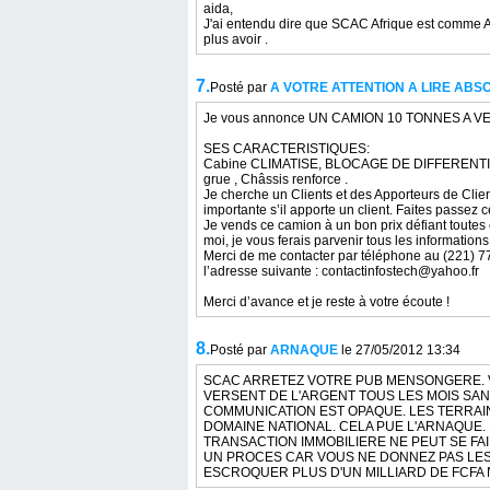
aida,
J'ai entendu dire que SCAC Afrique est comme Ag
plus avoir .
7.
Posté par
A VOTRE ATTENTION A LIRE ABS
Je vous annonce UN CAMION 10 TONNES A 
SES CARACTERISTIQUES:
Cabine CLIMATISE, BLOCAGE DE DIFFERENTIEL,
grue , Châssis renforce .
Je cherche un Clients et des Apporteurs de Clien
importante s’il apporte un client. Faites passez
Je vends ce camion à un bon prix défiant toutes
moi, je vous ferais parvenir tous les information
Merci de me contacter par téléphone au (221) 77
l’adresse suivante : contactinfostech@yahoo.fr
Merci d’avance et je reste à votre écoute !
8.
Posté par
ARNAQUE
le 27/05/2012 13:34
SCAC ARRETEZ VOTRE PUB MENSONGERE. V
VERSENT DE L'ARGENT TOUS LES MOIS SAN
COMMUNICATION EST OPAQUE. LES TERRAI
DOMAINE NATIONAL. CELA PUE L'ARNAQUE. 
TRANSACTION IMMOBILIERE NE PEUT SE FAI
UN PROCES CAR VOUS NE DONNEZ PAS LES 
ESCROQUER PLUS D'UN MILLIARD DE FCFA 