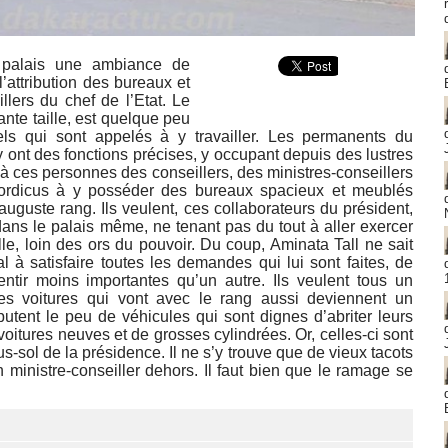
palais une ambiance de
’attribution des bureaux et
llers du chef de l’Etat. Le
nte taille, est quelque peu
ciels qui sont appelés à y travailler. Les permanents du
y ont des fonctions précises, y occupant depuis des lustres
 à ces personnes des conseillers, des ministres-conseillers
ordicus à y posséder des bureaux spacieux et meublés
auguste rang. Ils veulent, ces collaborateurs du président,
ns le palais même, ne tenant pas du tout à aller exercer
e, loin des ors du pouvoir. Du coup, Aminata Tall ne sait
 à satisfaire toutes les demandes qui lui sont faites, de
tir moins importantes qu’un autre. Ils veulent tous un
es voitures qui vont avec le rang aussi deviennent un
sputent le peu de véhicules qui sont dignes d’abriter leurs
oitures neuves et de grosses cylindrées. Or, celles-ci sont
-sol de la présidence. Il ne s’y trouve que de vieux tacots
n ministre-conseiller dehors. Il faut bien que le ramage se