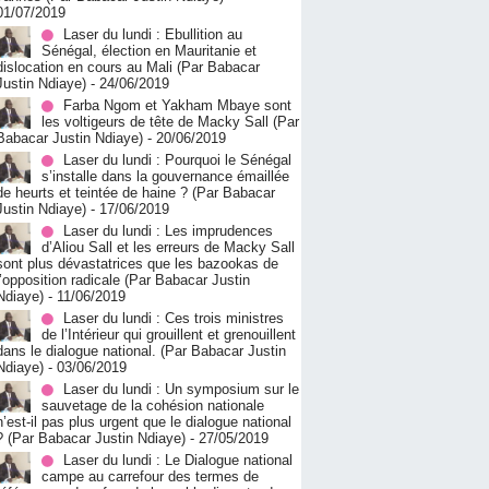
01/07/2019
Laser du lundi : Ebullition au
Sénégal, élection en Mauritanie et
dislocation en cours au Mali (Par Babacar
Justin Ndiaye)
- 24/06/2019
Farba Ngom et Yakham Mbaye sont
les voltigeurs de tête de Macky Sall (Par
Babacar Justin Ndiaye)
- 20/06/2019
Laser du lundi : Pourquoi le Sénégal
s’installe dans la gouvernance émaillée
de heurts et teintée de haine ? (Par Babacar
Justin Ndiaye)
- 17/06/2019
Laser du lundi : Les imprudences
d’Aliou Sall et les erreurs de Macky Sall
sont plus dévastatrices que les bazookas de
l’opposition radicale (Par Babacar Justin
Ndiaye)
- 11/06/2019
Laser du lundi : Ces trois ministres
de l’Intérieur qui grouillent et grenouillent
dans le dialogue national. (Par Babacar Justin
Ndiaye)
- 03/06/2019
Laser du lundi : Un symposium sur le
sauvetage de la cohésion nationale
n’est-il pas plus urgent que le dialogue national
? (Par Babacar Justin Ndiaye)
- 27/05/2019
Laser du lundi : Le Dialogue national
campe au carrefour des termes de