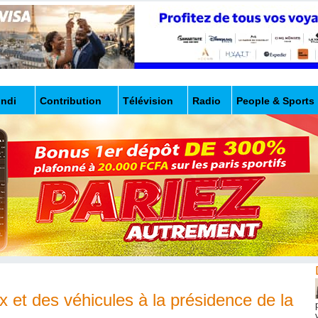
undi
Contribution
Télévision
Radio
People & Sports
 et des véhicules à la présidence de la