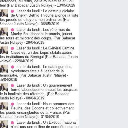
références, du refus, de la roublardise et…du
deal (Par Babacar Justin Ndiaye)
- 13/05/2019
Laser du lundi : Le destin judiciaire
de Cheikh Béthio Thioune allonge la liste
des procès de citoyens non ordinaires (Par
Babacar Justin Ndiaye)
- 06/05/2019
Laser du lundi : Les réformes de
Macky Sall donnent le tournis, jouent
des tours et mijotent des coups. (Par Babacar
Justin Ndiaye)
- 29/04/2019
Laser du lundi : Le Général Lamine
Cissé est un des képis stabilisateurs
des institutions du Sénégal (Par Babacar Justin
Ndiaye)
- 22/04/2019
Laser du lundi : Le catalogue des
syndromes fatals à l’essor de la
démocratie. (Par Babacar Justin Ndiaye)
-
15/04/2019
Laser du lundi : Un gouvernement
formé laborieusement sous les auspices
de la boulimie des réformes. (Par Babacar
Justin Ndiaye)
- 08/04/2019
Laser du lundi : Nous sommes des
Peulhs, des Dogons et collectivement
des jouets ensanglantés de la France. (Par
Babacar Justin Ndiaye)
- 01/04/2019
Laser du lundi : Un Exécutif national
n’est pas une colline de compétences ou