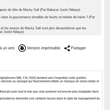
eurs de tête de Macky Sall (Par Babacar Justin Ndiaye)
le dans la gouvernance émaillée de heurts et teintée de haine ? (Par
 et les erreurs de Macky Sall sont plus dévastatrices que les
ar Justin Ndiaye)
à un ami
Version imprimable
Partager
ophones MI6, CIA, NSA) tendent vers l'expertise civile (parfois
 se deroule au senegal qui franchement reflete un manque de vision totale et
rancais avec tout le tole que cela soulever est encore plus inadapter dans
 la presidence demontre une certaine lacune dans le style de management du