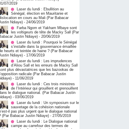
01/07/2019
Laser du lundi : Ebullition au
Sénégal, élection en Mauritanie et
dislocation en cours au Mali (Par Babacar
Justin Ndiaye)
- 24/06/2019
Farba Ngom et Yakham Mbaye sont
les voltigeurs de tête de Macky Sall (Par
Babacar Justin Ndiaye)
- 20/06/2019
Laser du lundi : Pourquoi le Sénégal
s’installe dans la gouvernance émaillée
de heurts et teintée de haine ? (Par Babacar
Justin Ndiaye)
- 17/06/2019
Laser du lundi : Les imprudences
d’Aliou Sall et les erreurs de Macky Sall
sont plus dévastatrices que les bazookas de
l’opposition radicale (Par Babacar Justin
Ndiaye)
- 11/06/2019
Laser du lundi : Ces trois ministres
de l’Intérieur qui grouillent et grenouillent
dans le dialogue national. (Par Babacar Justin
Ndiaye)
- 03/06/2019
Laser du lundi : Un symposium sur le
sauvetage de la cohésion nationale
n’est-il pas plus urgent que le dialogue national
? (Par Babacar Justin Ndiaye)
- 27/05/2019
Laser du lundi : Le Dialogue national
campe au carrefour des termes de