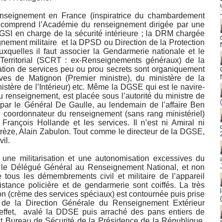
renseignement en France (inspiratrice du chambardement
) comprend l’Académie du renseignement dirigée par une
I en charge de la sécurité intérieure ; la DRM chargée
nement militaire et la DPSD ou Direction de la Protection
xquelles il faut associer la Gendarmerie nationale et le
Territorial (SCRT : ex-Renseignements généraux) de la
lation de services peu ou prou secrets sont organiquement
tives de Matignon (Premier ministre), du ministère de la
stère de l’Intérieur) etc. Même la DGSE qui est le navire-
 renseignement, est placée sous l’autorité du ministre de
par le Général De Gaulle, au lendemain de l’affaire Ben
un coordonnateur du renseignement (sans rang ministériel)
 François Hollande et les services. Il n’est ni Amiral ni
Corrèze, Alain Zabulon. Tout comme le directeur de la DGSE,
il.
 une militarisation et une autonomisation excessives du
, le Délégué Général au Renseignement National, et non
ous les démembrements civil et militaire de l’appareil
istance policière et de gendarmerie sont coiffés. La très
don (crème des services spéciaux) est contournée puis prise
n de la Direction Générale du Renseignement Extérieur
effet, avalé la DDSE puis arraché des pans entiers de
Bureau de Sécurité de la Présidence de la République.