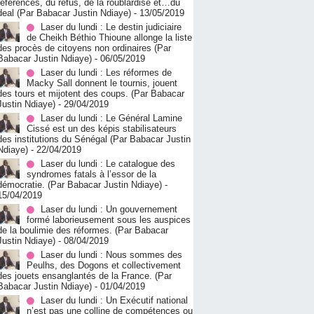
références, du refus, de la roublardise et…du
deal (Par Babacar Justin Ndiaye)
- 13/05/2019
Laser du lundi : Le destin judiciaire
de Cheikh Béthio Thioune allonge la liste
des procès de citoyens non ordinaires (Par
Babacar Justin Ndiaye)
- 06/05/2019
Laser du lundi : Les réformes de
Macky Sall donnent le tournis, jouent
des tours et mijotent des coups. (Par Babacar
Justin Ndiaye)
- 29/04/2019
Laser du lundi : Le Général Lamine
Cissé est un des képis stabilisateurs
des institutions du Sénégal (Par Babacar Justin
Ndiaye)
- 22/04/2019
Laser du lundi : Le catalogue des
syndromes fatals à l’essor de la
démocratie. (Par Babacar Justin Ndiaye)
-
15/04/2019
Laser du lundi : Un gouvernement
formé laborieusement sous les auspices
de la boulimie des réformes. (Par Babacar
Justin Ndiaye)
- 08/04/2019
Laser du lundi : Nous sommes des
Peulhs, des Dogons et collectivement
des jouets ensanglantés de la France. (Par
Babacar Justin Ndiaye)
- 01/04/2019
Laser du lundi : Un Exécutif national
n’est pas une colline de compétences ou