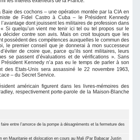
rmi les intérêts extérieurs de la France.
 Baie des cochons – une opération montée par la CIA en
niste de Fidel Castro à Cuba – le Président Kennedy
 l’avantage dont jouissent les militaires de profession dans
« Si quelqu’un vient me tenir ici tel ou tel propos sur le
à décider contre son avis. Mais on croit toujours que les
ment possèdent des compétences auxquelles le commun des
oi, le premier conseil que je donnerai à mon successeur
éviter de croire que, parce qu’ils sont militaires, leurs
ues se passent d’évaluations et de vérifications ». Sans
 Président Kennedy n’a pas eu le temps de parler à son
t des Etats-Unis sera assassiné le 22 novembre 1963,
icace – du Secret Service.
sident américain figurent dans les livres-mémoires des
Bradley, respectivement porte-parole de la Maison-Blanche
 à faire entre l’amorce de la pompe à désagréments et la fermeture des
ion en Mauritanie et dislocation en cours au Mali (Par Babacar Justin