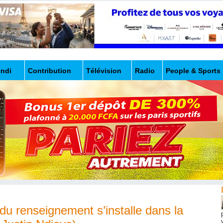
undi
Contribution
Télévision
Radio
People & Sports
 du renseignement s’installe dans la