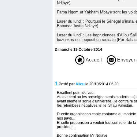
Ndiaye)
Farba Ngom et Yakham Mbaye sont les voltig
Laser du lundi : Pourquoi le Sénégal s’instal
Babacar Justin Ndiaye)
Laser du lundi : Les imprudences d’Aliou Sall
bazookas de l’opposition radicale (Par Babac
Dimanche 19 Octobre 2014
Accueil
Envoyer 
1.
Posté par
Aliou
le 20/10/2014 06:20
Excellent point de vue.
Au moment ou les renseignements modernes (angl
avant meme la sortie d'universite), le contraire
les retombees negatives tel le ISI au Pakistan.
Et cette organisation copie conforme du modele f
nos pays...
Et cette propension a vouloir tout controler de
president...
Bonne continuation Mr Ndiaye