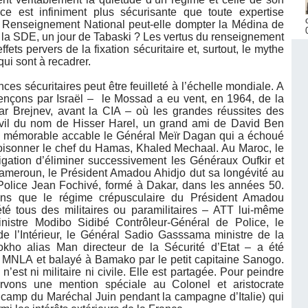
ce est infiniment plus sécurisante que toute expertise
u Renseignement National peut-elle dompter la Médina de
la SDE, un jour de Tabaski ? Les vertus du renseignement
fets pervers de la fixation sécuritaire et, surtout, le mythe
qui sont à recadrer.
ces sécuritaires peut être feuilleté à l’échelle mondiale. A
nçons par Israël – le Mossad a eu vent, en 1964, de la
par Brejnev, avant la CIA – où les grandes réussites des
 civil du nom de Hisser Harel, un grand ami de David Ben
us mémorable accable le Général Meïr Dagan qui a échoué
poisonner le chef du Hamas, Khaled Mechaal. Au Maroc, le
ligation d’éliminer successivement les Généraux Oufkir et
Cameroun, le Président Amadou Ahidjo dut sa longévité au
Police Jean Fochivé, formé à Dakar, dans les années 50.
lons que le régime crépusculaire du Président Amadou
été tous des militaires ou paramilitaires – ATT lui-même
inistre Modibo Sidibé Contrôleur-Général de Police, le
 l’Intérieur, le Général Sadio Gasssama ministre de la
kho alias Man directeur de la Sécurité d’Etat – a été
u MNLA et balayé à Bamako par le petit capitaine Sanogo.
n’est ni militaire ni civile. Elle est partagée. Pour peindre
servons une mention spéciale au Colonel et aristocrate
camp du Maréchal Juin pendant la campagne d’Italie) qui