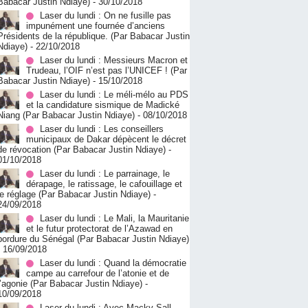
Babacar Justin Ndiaye)
- 30/10/2018
Laser du lundi : On ne fusille pas
impunément une fournée d’anciens
Présidents de la république. (Par Babacar Justin
Ndiaye)
- 22/10/2018
Laser du lundi : Messieurs Macron et
Trudeau, l’OIF n’est pas l’UNICEF ! (Par
Babacar Justin Ndiaye)
- 15/10/2018
Laser du lundi : Le méli-mélo au PDS
et la candidature sismique de Madické
Niang (Par Babacar Justin Ndiaye)
- 08/10/2018
Laser du lundi : Les conseillers
municipaux de Dakar dépècent le décret
de révocation (Par Babacar Justin Ndiaye)
-
01/10/2018
Laser du lundi : Le parrainage, le
dérapage, le ratissage, le cafouillage et
le réglage (Par Babacar Justin Ndiaye)
-
24/09/2018
Laser du lundi : Le Mali, la Mauritanie
et le futur protectorat de l’Azawad en
bordure du Sénégal (Par Babacar Justin Ndiaye)
- 16/09/2018
Laser du lundi : Quand la démocratie
campe au carrefour de l’atonie et de
l’agonie (Par Babacar Justin Ndiaye)
-
10/09/2018
Laser du lundi : Avec Macky Sall,