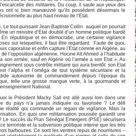
l’escarcelle des militaires. Du coup, il saute aux yeux des
ires ont si bien manœuvré qu’ils possèdent désormais le
cisionnelle au plus haut niveau de l’Etat.
. Le tout-puissant Jean-Baptiste Collin auquel on pourrait
même un ministre d’Etat doublé d’un homme politique bardé
e. En république et en démocratie, une certaine vigilance
oses sur lesquelles, il faut être regardant. Faute de quoi,
uis caporalise et enfin capture l’Etat comme en Algérie, au
de l’opposition algérienne, Hocine Aït Ahmed a l’habitude
t a son armée, sauf en Algérie où l’armée a son Etat ». Au
seignement sous contrôle militaire qui aura bientôt son Etat
est l’alpha et l’oméga de tout système sécuritaire et la
ndide autonomie de commandement depuis l’époque du
que, telle une grosse mangue verte, à la gourmande et
enseignement National.
quoi le Président Macky Sall est allé aussi loin dans une
nelle du pays n’a jamais indiquée ou favorisée ? Le défi
une réalité qui commande un regain de vigilance. Mais la
risation. En quoi une militarisation poussée garantit une
 ? Le succès du Plan Sénégal Emergent (PSE) sécurisera
 terroriste et la subversion politique interne que les très
 nos barbouzes. Ce sont les ventres repus de nourritures –
ent véritablement la quiétude d’un régime et celle de son