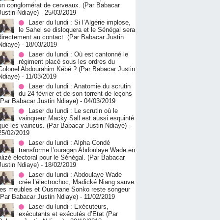
un conglomérat de cerveaux. (Par Babacar
Justin Ndiaye)
- 25/03/2019
Laser du lundi : Si l’Algérie implose,
le Sahel se disloquera et le Sénégal sera
directement au contact. (Par Babacar Justin
Ndiaye)
- 18/03/2019
Laser du lundi : Où est cantonné le
régiment placé sous les ordres du
Colonel Abdourahim Kébé ? (Par Babacar Justin
Ndiaye)
- 11/03/2019
Laser du lundi : Anatomie du scrutin
du 24 février et de son torrent de leçons
(Par Babacar Justin Ndiaye)
- 04/03/2019
Laser du lundi : Le scrutin où le
vainqueur Macky Sall est aussi esquinté
que les vaincus. (Par Babacar Justin Ndiaye)
-
25/02/2019
Laser du lundi : Alpha Condé
transforme l’ouragan Abdoulaye Wade en
alizé électoral pour le Sénégal. (Par Babacar
Justin Ndiaye)
- 18/02/2019
Laser du lundi : Abdoulaye Wade
crée l’électrochoc, Madické Niang sauve
les meubles et Ousmane Sonko reste songeur
(Par Babacar Justin Ndiaye)
- 11/02/2019
Laser du lundi : Exécuteurs,
exécutants et exécutés d’Etat (Par