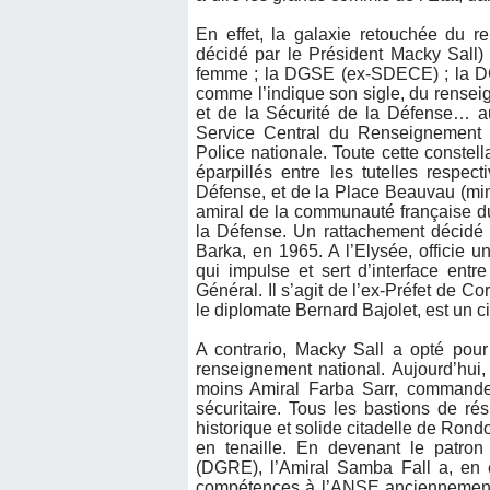
En effet, la galaxie retouchée du 
décidé par le Président Macky Sall
femme ; la DGSE (ex-SDECE) ; la DGS
comme l’indique son sigle, du renseig
et de la Sécurité de la Défense… au
Service Central du Renseignement 
Police nationale. Toute cette constel
éparpillés entre les tutelles respec
Défense, et de la Place Beauvau (mini
amiral de la communauté française du
la Défense. Un rattachement décidé 
Barka, en 1965. A l’Elysée, officie 
qui impulse et sert d’interface entre
Général. Il s’agit de l’ex-Préfet de 
le diplomate Bernard Bajolet, est un civ
A contrario, Macky Sall a opté pour
renseignement national. Aujourd’hui
moins Amiral Farba Sarr, commande t
sécuritaire. Tous les bastions de rés
historique et solide citadelle de Ron
en tenaille. En devenant le patro
(DGRE), l’Amiral Samba Fall a, en 
compétences à l’ANSE anciennement 