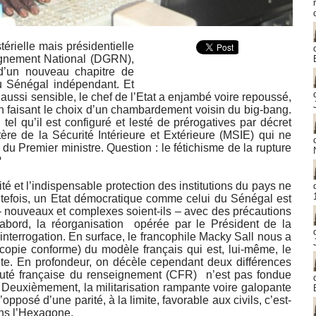
érielle mais présidentielle
ignement National (DGRN),
d’un nouveau chapitre de
du Sénégal indépendant. Et
ussi sensible, le chef de l’Etat a enjambé voire repoussé,
, en faisant le choix d’un chambardement voisin du big-bang.
tel qu’il est configuré et lesté de prérogatives par décret
stère de la Sécurité Intérieure et Extérieure (MSIE) qui ne
u Premier ministre. Question : le fétichisme de la rupture
?
té et l’indispensable protection des institutions du pays ne
outefois, un Etat démocratique comme celui du Sénégal est
s – nouveaux et complexes soient-ils – avec des précautions
abord, la réorganisation opérée par le Président de la
interrogation. En surface, le francophile Macky Sall nous a
(copie conforme) du modèle français qui est, lui-même, le
ente. En profondeur, on décèle cependant deux différences
auté française du renseignement (CFR) n’est pas fondue
e. Deuxièmement, la militarisation rampante voire galopante
pposé d’une parité, à la limite, favorable aux civils, c’est-
ans l’Hexagone.