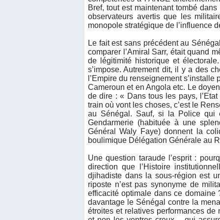
Bref, tout est maintenant tombé dans 
observateurs avertis que les milita
monopole stratégique de l’influence dé
Le fait est sans précédent au Sénégal
comparer l’Amiral Sarr, était quand 
de légitimité historique et électoral
s’impose. Autrement dit, il y a des ch
l’Empire du renseignement s’installe p
Cameroun et en Angola etc. Le doyen 
de dire : « Dans tous les pays, l’Eta
train où vont les choses, c’est le Ren
au Sénégal. Sauf, si la Police qui 
Gendarmerie (habituée à une sple
Général Waly Faye) donnent la coli
boulimique Délégation Générale au R
Une question taraude l’esprit : pour
direction que l’Histoire institution
djihadiste dans la sous-région est 
riposte n’est pas synonyme de milita
efficacité optimale dans ce domaine
davantage le Sénégal contre la menace
étroites et relatives performances de
et non les ventres creux – qui assur