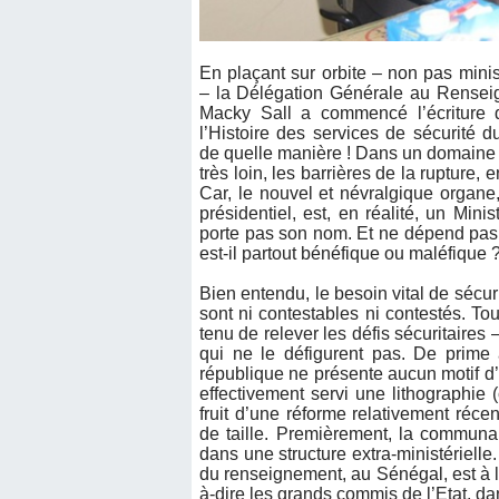
En plaçant sur orbite – non pas minist
– la Délégation Générale au Rense
Macky Sall a commencé l’écriture 
l’Histoire des services de sécurité 
de quelle manière ! Dans un domaine a
très loin, les barrières de la rupture
Car, le nouvel et névralgique organe, 
présidentiel, est, en réalité, un Mini
porte pas son nom. Et ne dépend pas d
est-il partout bénéfique ou maléfique 
Bien entendu, le besoin vital de sécuri
sont ni contestables ni contestés. T
tenu de relever les défis sécuritaire
qui ne le défigurent pas. De prime 
république ne présente aucun motif d’
effectivement servi une lithographie 
fruit d’une réforme relativement réc
de taille. Premièrement, la commun
dans une structure extra-ministériell
du renseignement, au Sénégal, est à l’o
à-dire les grands commis de l’Etat, d