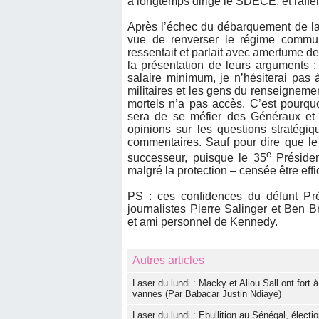
a longtemps dirigé le SDECE, et raffe
Après l’échec du débarquement de la
vue de renverser le régime commu
ressentait et parlait avec amertume de
la présentation de leurs arguments : 
salaire minimum, je n’hésiterai pas 
militaires et les gens du renseigne
mortels n’a pas accès. C’est pourqu
sera de se méfier des Généraux et d’
opinions sur les questions stratégiq
commentaires. Sauf pour dire que le
e
successeur, puisque le 35
Présiden
malgré la protection – censée être eff
PS : ces confidences du défunt Pré
journalistes Pierre Salinger et Ben 
et ami personnel de Kennedy.
Autres articles
Laser du lundi : Macky et Aliou Sall ont fort
vannes (Par Babacar Justin Ndiaye)
Laser du lundi : Ebullition au Sénégal, élect