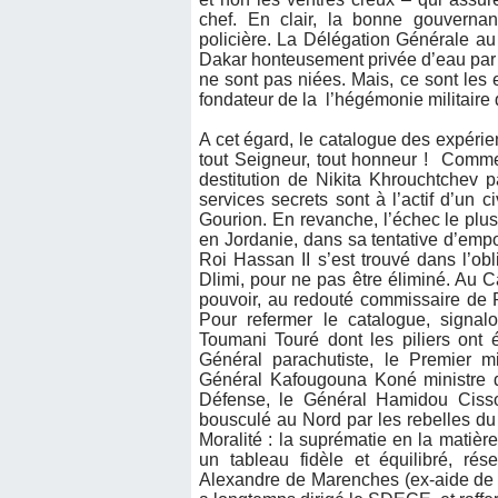
chef. En clair, la bonne gouvernan
policière. La Délégation Générale a
Dakar honteusement privée d’eau par 
ne sont pas niées. Mais, ce sont les ef
fondateur de la l’hégémonie militaire 
A cet égard, le catalogue des expérien
tout Seigneur, tout honneur ! Comme
destitution de Nikita Khrouchtchev 
services secrets sont à l’actif d’un
Gourion. En revanche, l’échec le pl
en Jordanie, dans sa tentative d’em
Roi Hassan II s’est trouvé dans l’ob
Dlimi, pour ne pas être éliminé. Au 
pouvoir, au redouté commissaire de 
Pour refermer le catalogue, signa
Toumani Touré dont les piliers ont 
Général parachutiste, le Premier m
Général Kafougouna Koné ministre de
Défense, le Général Hamidou Cisso
bousculé au Nord par les rebelles d
Moralité : la suprématie en la matière 
un tableau fidèle et équilibré, ré
Alexandre de Marenches (ex-aide de 