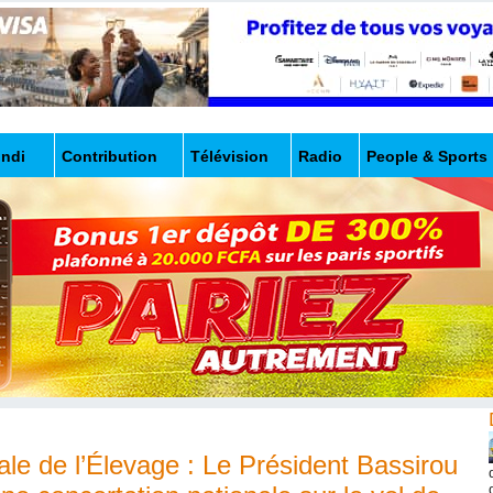
undi
Contribution
Télévision
Radio
People & Sports
le de l’Élevage : Le Président Bassirou