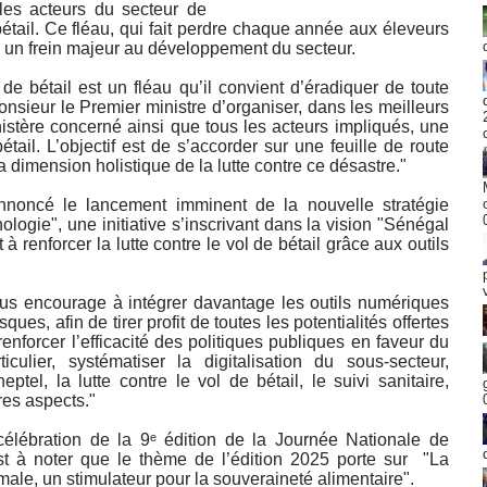
les acteurs du secteur de
bétail. Ce fléau, qui fait perdre chaque année aux éleveurs
e un frein majeur au développement du secteur.
 de bétail est un fléau qu’il convient d’éradiquer de toute
Monsieur le Premier ministre d’organiser, dans les meilleurs
istère concerné ainsi que tous les acteurs impliqués, une
́tail. L’objectif est de s’accorder sur une feuille de route
dimension holistique de la lutte contre ce désastre."
annoncé le lancement imminent de la nouvelle stratégie
ogie", une initiative s’inscrivant dans la vision "Sénégal
̀ renforcer la lutte contre le vol de bétail grâce aux outils
ous encourage à intégrer davantage les outils numériques
ques, afin de tirer profit de toutes les potentialités offertes
enforcer l’efficacité des politiques publiques en faveur du
iculier, systématiser la digitalisation du sous-secteur,
ptel, la lutte contre le vol de bétail, le suivi sanitaire,
utres aspects."
célébration de la 9ᵉ édition de la Journée Nationale de
est à noter que le thème de l’édition 2025 porte sur "La
imale, un stimulateur pour la souveraineté alimentaire".