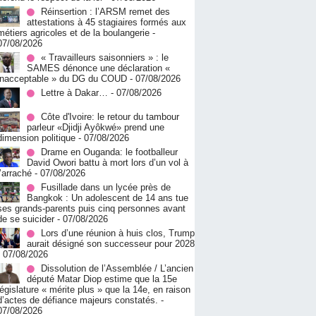
Réinsertion : l’ARSM remet des
attestations à 45 stagiaires formés aux
métiers agricoles et de la boulangerie
-
07/08/2026
« Travailleurs saisonniers » : le
SAMES dénonce une déclaration «
inacceptable » du DG du COUD
- 07/08/2026
Lettre à Dakar…
- 07/08/2026
Côte d'Ivoire: le retour du tambour
parleur «Djidji Ayôkwé» prend une
dimension politique
- 07/08/2026
Drame en Ouganda: le footballeur
David Owori battu à mort lors d’un vol à
l’arraché
- 07/08/2026
Fusillade dans un lycée près de
Bangkok : Un adolescent de 14 ans tue
ses grands-parents puis cinq personnes avant
de se suicider
- 07/08/2026
Lors d’une réunion à huis clos, Trump
aurait désigné son successeur pour 2028
- 07/08/2026
Dissolution de l’Assemblée / L’ancien
député Matar Diop estime que la 15e
législature « mérite plus » que la 14e, en raison
d’actes de défiance majeurs constatés.
-
07/08/2026