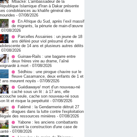
Mbacké: L'ambassadeur de la
République Islamique d'Iran à Dakar présente
ses condoléances au khalife général des
mourides
- 07/08/2026
En Afrique du Sud, après l’exil massif
de migrants, la pénurie de main-d’œuvre
- 07/08/2026
Parcelles Assainies : un jeune de 18
ans déféré pour viol présumé d’une
adolescente de 14 ans et plusieurs autres délits
- 07/08/2026
Guinaw-Rails : une bagarre entre
deux frères vire au drame, l’aîné
poignardé à mort
- 07/08/2026
Sédhiou : une pirogue chavire sur le
fleuve Casamance, deux enfants de 1 et
2 ans meurent noyés
- 07/08/2026
Guédiawaye/ mort d’un nouveau-né
caché sous un lit : à 17 ans, elle
accouche seule, cache son nouveau-né sous
son lit et risque la perpétuité
- 07/08/2026
Falémé : la Gendarmerie détruit 27
dragues dans la lutte contre l'exploitation
illégale des ressources minières
- 07/08/2026
Yabone : les anciens combattants
lancent la construction d'une case de
santé
- 07/08/2026