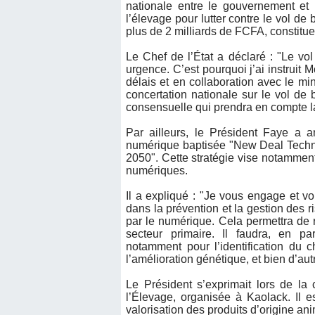
nationale entre le gouvernement et 
l’élevage pour lutter contre le vol de 
plus de 2 milliards de FCFA, constitu
Le Chef de l’État a déclaré : "Le vol
urgence. C’est pourquoi j’ai instruit 
délais et en collaboration avec le min
concertation nationale sur le vol de be
consensuelle qui prendra en compte la 
Par ailleurs, le Président Faye a 
numérique baptisée "New Deal Technol
2050". Cette stratégie vise notamment a
numériques.
Il a expliqué : "Je vous engage et v
dans la prévention et la gestion des ris
par le numérique. Cela permettra de r
secteur primaire. Il faudra, en part
notamment pour l’identification du che
l’amélioration génétique, et bien d’a
Le Président s’exprimait lors de la 
l’Élevage, organisée à Kaolack. Il 
valorisation des produits d’origine an