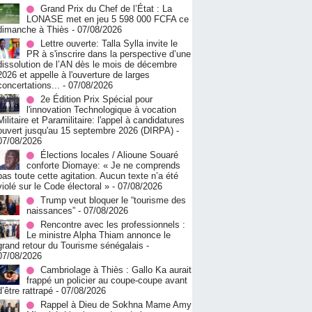
Grand Prix du Chef de l’État : La
LONASE met en jeu 5 598 000 FCFA ce
dimanche à Thiès
- 07/08/2026
Lettre ouverte: Talla Sylla invite le
PR à s'inscrire dans la perspective d’une
dissolution de l’AN dès le mois de décembre
2026 et appelle à l'ouverture de larges
concertations...
- 07/08/2026
2e Édition Prix Spécial pour
l'innovation Technologique à vocation
Militaire et Paramilitaire: l'appel à candidatures
ouvert jusqu'au 15 septembre 2026 (DIRPA)
-
07/08/2026
Élections locales / Alioune Souaré
conforte Diomaye: « Je ne comprends
pas toute cette agitation. Aucun texte n’a été
violé sur le Code électoral »
- 07/08/2026
Trump veut bloquer le “tourisme des
naissances”
- 07/08/2026
Rencontre avec les professionnels :
Le ministre Alpha Thiam annonce le
grand retour du Tourisme sénégalais
-
07/08/2026
Cambriolage à Thiès : Gallo Ka aurait
frappé un policier au coupe-coupe avant
d’être rattrapé
- 07/08/2026
Rappel à Dieu de Sokhna Mame Amy