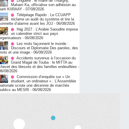
Linguère : le maire de Thiargny,
Maham Ka, officialise son adhésion au
parti KIIRAAY
- 07/08/2026
Télépéage Rapido : Le CCUAPP
réclame un audit du système et tire la
sonnette d’alarme avant les JOJ
- 06/08/2026
Hajj 2027 : L’Arabie Saoudite impose
un calendrier strict aux pays
organisateurs
- 06/08/2026
Les mots façonnent le monde :
Discours et Diplomatie Des paroles, des
mots et une image
- 06/08/2026
Accidents survenus à l’occasion du
Grand Magal de Touba : le MITTA au
chevet des blessés et des familles endeuillées
-
06/08/2026
Commission d’enquête sur « Un
étudiant, un ordinateur » : L’Assemblée
nationale scrute une décennie de marchés
publics au MESRI
- 06/08/2026