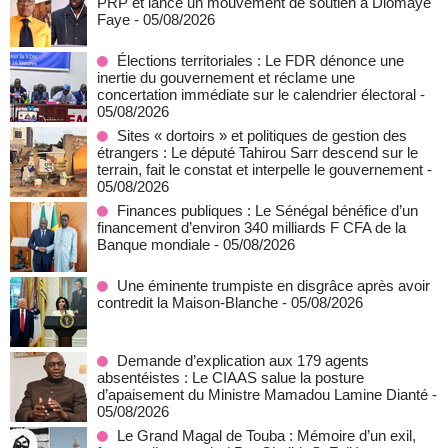
PRP et lance un mouvement de soutien à Diomaye
Faye
- 05/08/2026
Élections territoriales : Le FDR dénonce une
inertie du gouvernement et réclame une
concertation immédiate sur le calendrier électoral
-
05/08/2026
Sites « dortoirs » et politiques de gestion des
étrangers : Le député Tahirou Sarr descend sur le
terrain, fait le constat et interpelle le gouvernement
-
05/08/2026
Finances publiques : Le Sénégal bénéfice d’un
financement d’environ 340 milliards F CFA de la
Banque mondiale
- 05/08/2026
Une éminente trumpiste en disgrâce après avoir
contredit la Maison-Blanche
- 05/08/2026
Demande d’explication aux 179 agents
absentéistes : Le CIAAS salue la posture
d’apaisement du Ministre Mamadou Lamine Dianté
-
05/08/2026
Le Grand Magal de Touba : Mémoire d’un exil,