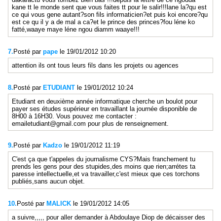
kane tt le monde sent que vous faites tt pour le salir!!!lane la?qu est
ce qui vous gene autant?son fils informaticien?et puis koi encore?qu
est ce qu il y a de mal a ca?et le prince des princes?fou léne ko
fatté,waaye maye léne ngou diamm waaye!!!
7.
Posté par
pape
le 19/01/2012 10:20
attention ils ont tous leurs fils dans les projets ou agences
8.
Posté par
ETUDIANT
le 19/01/2012 10:24
Etudiant en deuxième année informatique cherche un boulot pour
payer ses études supérieur en travaillant la journée disponible de
8H00 à 16H30. Vous pouvez me contacter :
emailetudiant@gmail.com pour plus de renseignement.
9.
Posté par
Kadzo
le 19/01/2012 11:19
C'est ça que t'appeles du journalisme CYS?Mais franchement tu
prends les gens pour des stupides,des moins que rien;arrétes ta
paresse intellectuelle,et va travailler,c'est mieux que ces torchons
publiés,sans aucun objet.
10.
Posté par
MALICK
le 19/01/2012 14:05
a suivre,,,,, pour aller demander à Abdoulaye Diop de décaisser des