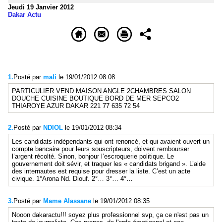
Jeudi 19 Janvier 2012
Dakar Actu
1.
Posté par
mali
le 19/01/2012 08:08
PARTICULIER VEND MAISON ANGLE 2CHAMBRES SALON
DOUCHE CUISINE BOUTIQUE BORD DE MER SEPCO2
THIAROYE AZUR DAKAR 221 77 635 72 54
2.
Posté par
NDIOL
le 19/01/2012 08:34
Les candidats indépendants qui ont renoncé, et qui avaient ouvert un
compte bancaire pour leurs souscripteurs, doivent rembourser
l’argent récolté. Sinon, bonjour l’escroquerie politique. Le
gouvernement doit sévir, et traquer les « candidats brigand ». L’aide
des internautes est requise pour dresser la liste. C’est un acte
civique. 1°Arona Nd. Diouf. 2°… 3°… 4°…
3.
Posté par
Mame Alassane
le 19/01/2012 08:35
Nooon dakaractu!!! soyez plus professionnel svp, ça ce n'est pas un