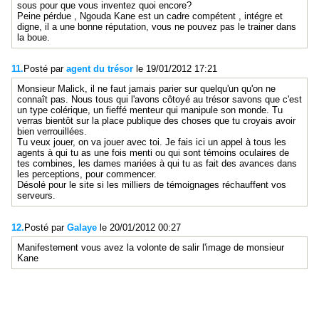
sous pour que vous inventez quoi encore?
Peine pérdue , Ngouda Kane est un cadre compétent , intégre et
digne, il a une bonne réputation, vous ne pouvez pas le trainer dans
la boue.
11.
Posté par
agent du trésor
le 19/01/2012 17:21
Monsieur Malick, il ne faut jamais parier sur quelqu'un qu'on ne
connaît pas. Nous tous qui l'avons côtoyé au trésor savons que c'est
un type colérique, un fieffé menteur qui manipule son monde. Tu
verras bientôt sur la place publique des choses que tu croyais avoir
bien verrouillées.
Tu veux jouer, on va jouer avec toi. Je fais ici un appel à tous les
agents à qui tu as une fois menti ou qui sont témoins oculaires de
tes combines, les dames mariées à qui tu as fait des avances dans
les perceptions, pour commencer.
Désolé pour le site si les milliers de témoignages réchauffent vos
serveurs.
12.
Posté par
Galaye
le 20/01/2012 00:27
Manifestement vous avez la volonte de salir l'image de monsieur
Kane