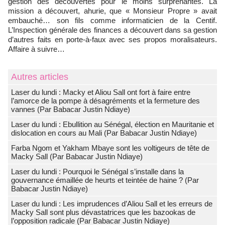
gestion des découvertes pour le moins surprenantes. La
mission a découvert, ahurie, que « Monsieur Propre » avait
embauché… son fils comme informaticien de la Centif.
L’Inspection générale des finances a découvert dans sa gestion
d’autres faits en porte-à-faux avec ses propos moralisateurs.
Affaire à suivre…
Autres articles
Laser du lundi : Macky et Aliou Sall ont fort à faire entre
l’amorce de la pompe à désagréments et la fermeture des
vannes (Par Babacar Justin Ndiaye)
Laser du lundi : Ebullition au Sénégal, élection en Mauritanie et
dislocation en cours au Mali (Par Babacar Justin Ndiaye)
Farba Ngom et Yakham Mbaye sont les voltigeurs de tête de
Macky Sall (Par Babacar Justin Ndiaye)
Laser du lundi : Pourquoi le Sénégal s’installe dans la
gouvernance émaillée de heurts et teintée de haine ? (Par
Babacar Justin Ndiaye)
Laser du lundi : Les imprudences d’Aliou Sall et les erreurs de
Macky Sall sont plus dévastatrices que les bazookas de
l’opposition radicale (Par Babacar Justin Ndiaye)