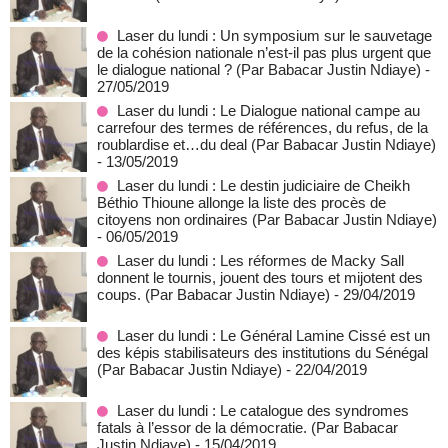
Laser du lundi : Un symposium sur le sauvetage
de la cohésion nationale n’est-il pas plus urgent que
le dialogue national ? (Par Babacar Justin Ndiaye)
-
27/05/2019
Laser du lundi : Le Dialogue national campe au
carrefour des termes de références, du refus, de la
roublardise et…du deal (Par Babacar Justin Ndiaye)
- 13/05/2019
Laser du lundi : Le destin judiciaire de Cheikh
Béthio Thioune allonge la liste des procès de
citoyens non ordinaires (Par Babacar Justin Ndiaye)
- 06/05/2019
Laser du lundi : Les réformes de Macky Sall
donnent le tournis, jouent des tours et mijotent des
coups. (Par Babacar Justin Ndiaye)
- 29/04/2019
Laser du lundi : Le Général Lamine Cissé est un
des képis stabilisateurs des institutions du Sénégal
(Par Babacar Justin Ndiaye)
- 22/04/2019
Laser du lundi : Le catalogue des syndromes
fatals à l’essor de la démocratie. (Par Babacar
Justin Ndiaye)
- 15/04/2019