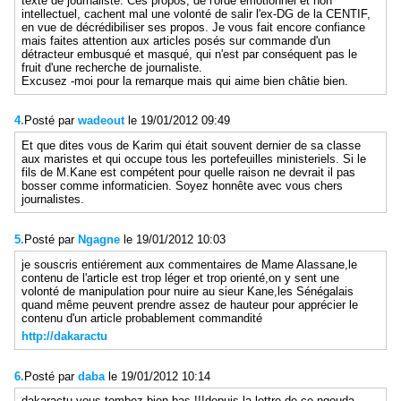
texte de journaliste. Ces propos, de l'orde émotionnel et non
intellectuel, cachent mal une volonté de salir l'ex-DG de la CENTIF,
en vue de décrédibiliser ses propos. Je vous fait encore confiance
mais faites attention aux articles posés sur commande d'un
détracteur embusqué et masqué, qui n'est par conséquent pas le
fruit d'une recherche de journaliste.
Excusez -moi pour la remarque mais qui aime bien châtie bien.
4.
Posté par
wadeout
le 19/01/2012 09:49
Et que dites vous de Karim qui était souvent dernier de sa classe
aux maristes et qui occupe tous les portefeuilles ministeriels. Si le
fils de M.Kane est compétent pour quelle raison ne devrait il pas
bosser comme informaticien. Soyez honnête avec vous chers
journalistes.
5.
Posté par
Ngagne
le 19/01/2012 10:03
je souscris entiérement aux commentaires de Mame Alassane,le
contenu de l'article est trop léger et trop orienté,on y sent une
volonté de manipulation pour nuire au sieur Kane,les Sénégalais
quand même peuvent prendre assez de hauteur pour apprécier le
contenu d'un article probablement commandité
http://dakaractu
6.
Posté par
daba
le 19/01/2012 10:14
dakaractu vous tombez bien bas !!!depuis la lettre de ce ngouda