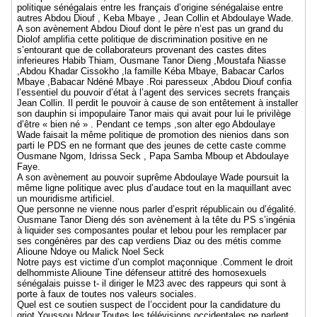
politique sénégalais entre les français d’origine sénégalaise entre
autres Abdou Diouf , Keba Mbaye , Jean Collin et Abdoulaye Wade.
A son avènement Abdou Diouf dont le père n’est pas un grand du
Diolof amplifia cette politique de discrimination positive en ne
s’entourant que de collaborateurs provenant des castes dites
inferieures Habib Thiam, Ousmane Tanor Dieng ,Moustafa Niasse
,Abdou Khadar Cissokho ,la famille Kéba Mbaye, Babacar Carlos
Mbaye ,Babacar Ndéné Mbaye .Roi paresseux ,Abdou Diouf confia
l’essentiel du pouvoir d’état à l’agent des services secrets français
Jean Collin. Il perdit le pouvoir à cause de son entêtement à installer
son dauphin si impopulaire Tanor mais qui avait pour lui le privilège
d’être « bien né » . Pendant ce temps ,son alter ego Abdoulaye
Wade faisait la même politique de promotion des nienios dans son
parti le PDS en ne formant que des jeunes de cette caste comme
Ousmane Ngom, Idrissa Seck , Papa Samba Mboup et Abdoulaye
Faye.
A son avènement au pouvoir suprême Abdoulaye Wade poursuit la
même ligne politique avec plus d’audace tout en la maquillant avec
un mouridisme artificiel.
Que personne ne vienne nous parler d’esprit républicain ou d’égalité.
Ousmane Tanor Dieng dés son avènement à la tête du PS s’ingénia
à liquider ses composantes poular et lebou pour les remplacer par
ses congénères par des cap verdiens Diaz ou des métis comme
Alioune Ndoye ou Malick Noel Seck
Notre pays est victime d’un complot maçonnique .Comment le droit
delhommiste Alioune Tine défenseur attitré des homosexuels
sénégalais puisse t- il diriger le M23 avec des rappeurs qui sont à
porte à faux de toutes nos valeurs sociales.
Quel est ce soutien suspect de l’occident pour la candidature du
griot Youssou Ndour.Toutes les télévisions occidentales ne parlent