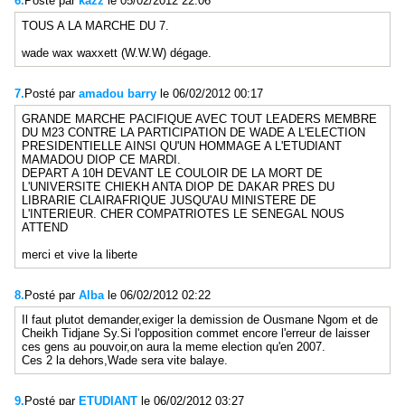
6.
Posté par
kazz
le 05/02/2012 22:06
TOUS A LA MARCHE DU 7.
wade wax waxxett (W.W.W) dégage.
7.
Posté par
amadou barry
le 06/02/2012 00:17
GRANDE MARCHE PACIFIQUE AVEC TOUT LEADERS MEMBRE
DU M23 CONTRE LA PARTICIPATION DE WADE A L'ELECTION
PRESIDENTIELLE AINSI QU'UN HOMMAGE A L'ETUDIANT
MAMADOU DIOP CE MARDI.
DEPART A 10H DEVANT LE COULOIR DE LA MORT DE
L'UNIVERSITE CHIEKH ANTA DIOP DE DAKAR PRES DU
LIBRARIE CLAIRAFRIQUE JUSQU'AU MINISTERE DE
L'INTERIEUR. CHER COMPATRIOTES LE SENEGAL NOUS
ATTEND
merci et vive la liberte
8.
Posté par
Alba
le 06/02/2012 02:22
Il faut plutot demander,exiger la demission de Ousmane Ngom et de
Cheikh Tidjane Sy.Si l'opposition commet encore l'erreur de laisser
ces gens au pouvoir,on aura la meme election qu'en 2007.
Ces 2 la dehors,Wade sera vite balaye.
9.
Posté par
ETUDIANT
le 06/02/2012 03:27