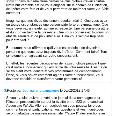
s'inscrit dans le cadre d'une démarche plus globale d'éveil spirituel.
Notre but véritable est de vous engager sur le chemin de l' initiation,
de libérer votre être et de vous permettre de maîtriser votre vie. Voici
comment :
Imaginez que vos rêves deviennent soudain réalité. Que vous ayez
en toutes circonstances une personnalité forte et sympathique. Que
vous deveniez un leader admiré et respecté. Une personne qui attire
et dont on recherche la présence. Que vous connaissiez toujours un
état de sérénité et de paix intérieure. Cela vous semble trop beau
pour être vrai ?
Et pourtant nous affirmons qu'il vous est possible de devenir la
personne que vous avez toujours rêvé d'être ! Comment faire? Tout
simplement en agissant sur votre subconscient.
En effet, les récentes découvertes de la psychologie prouvent que
c'est votre subconscient qui est la clé de votre réussite. C'est là où
se trouvent votre identité et vos programmes de comportement.
Donc, si vous savez comment agir sur votre subconscient, vous
devenez capable de transformer votre personnalité.
3.
Posté par
Journal e la campagne
le 05/02/2012 17:46
Si vous voulez suivre un véritable journal de la campagne pour
l'élection présidentielle surtout la rivalité entre M23 et le candidat
Abdoulaye WADE. Aller sur facebook ou vous pouvez faire des
commentaires et participations, vos questions et vos inquiétudes
seront débattus de manière impartiale. Y'aura- t'il des élections au