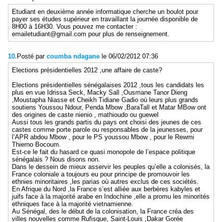
Etudiant en deuxième année informatique cherche un boulot pour
payer ses études supérieur en travaillant la journée disponible de
8H00 à 16H30. Vous pouvez me contacter :
emailetudiant@gmail.com pour plus de renseignement.
10.
Posté par
coumba ndagane
le 06/02/2012 07:36
Elections présidentielles 2012 ,une affaire de caste?
Elections présidentielles sénégalaises 2012 ,tous les candidats les
plus en vue Idrissa Seck, Macky Sall ,Ousmane Tanor Dieng
,Moustapha Niasse et Cheikh Tidiane Gadio où leurs plus grands
soutiens Youssou Ndour, Penda Mbow ,BaraTall et Matar MBow ont
des origines de caste nienio , mathioudo ou guewel
Aussi tous les grands partis du pays ont choisi des jeunes de ces
castes comme porte parole ou responsables de la jeunesses, pour
l’APR abdou Mbow , pour le PS youssou Mbow , pour le Rewmi
Thierno Bocoum.
Est-ce le fait du hasard ce quasi monopole de l’espace politique
sénégalais ? Nous disons non.
Dans le dessein de mieux asservir les peuples qu’elle a colonisés, la
France coloniale a toujours eu pour principe de promouvoir les
ethnies minoritaires ,les parias où autres exclus de ces sociétés.
En Afrique du Nord ,la France s’est alliée aux berbères kabyles et
juifs face à la majorité arabe en Indochine ,elle a promu les minorités
ethniques face à la majorité vietnamienne.
Au Sénégal, des le début de la colonisation, la France créa des
villes nouvelles comme Rufisque, Saint-Louis ,Dakar Gorée