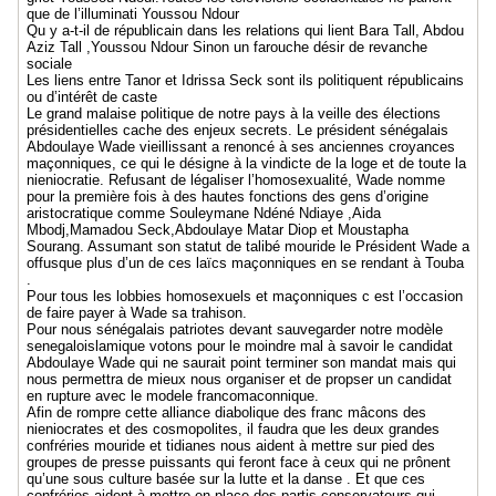
que de l’illuminati Youssou Ndour
Qu y a-t-il de républicain dans les relations qui lient Bara Tall, Abdou
Aziz Tall ,Youssou Ndour Sinon un farouche désir de revanche
sociale
Les liens entre Tanor et Idrissa Seck sont ils politiquent républicains
ou d’intérêt de caste
Le grand malaise politique de notre pays à la veille des élections
présidentielles cache des enjeux secrets. Le président sénégalais
Abdoulaye Wade vieillissant a renoncé à ses anciennes croyances
maçonniques, ce qui le désigne à la vindicte de la loge et de toute la
nieniocratie. Refusant de légaliser l’homosexualité, Wade nomme
pour la première fois à des hautes fonctions des gens d’origine
aristocratique comme Souleymane Ndéné Ndiaye ,Aida
Mbodj,Mamadou Seck,Abdoulaye Matar Diop et Moustapha
Sourang. Assumant son statut de talibé mouride le Président Wade a
offusque plus d’un de ces laïcs maçonniques en se rendant à Touba
.
Pour tous les lobbies homosexuels et maçonniques c est l’occasion
de faire payer à Wade sa trahison.
Pour nous sénégalais patriotes devant sauvegarder notre modèle
senegaloislamique votons pour le moindre mal à savoir le candidat
Abdoulaye Wade qui ne saurait point terminer son mandat mais qui
nous permettra de mieux nous organiser et de propser un candidat
en rupture avec le modele francomaconnique.
Afin de rompre cette alliance diabolique des franc mâcons des
nieniocrates et des cosmopolites, il faudra que les deux grandes
confréries mouride et tidianes nous aident à mettre sur pied des
groupes de presse puissants qui feront face à ceux qui ne prônent
qu’une sous culture basée sur la lutte et la danse . Et que ces
confréries aident à mettre en place des partis conservateurs qui