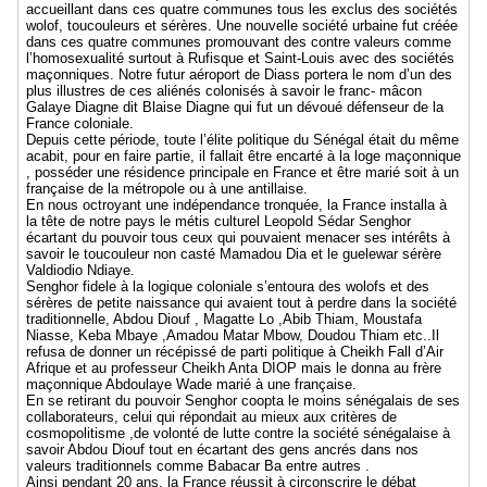
accueillant dans ces quatre communes tous les exclus des sociétés
wolof, toucouleurs et sérères. Une nouvelle société urbaine fut créée
dans ces quatre communes promouvant des contre valeurs comme
l’homosexualité surtout à Rufisque et Saint-Louis avec des sociétés
maçonniques. Notre futur aéroport de Diass portera le nom d’un des
plus illustres de ces aliénés colonisés à savoir le franc- mâcon
Galaye Diagne dit Blaise Diagne qui fut un dévoué défenseur de la
France coloniale.
Depuis cette période, toute l’élite politique du Sénégal était du même
acabit, pour en faire partie, il fallait être encarté à la loge maçonnique
, posséder une résidence principale en France et être marié soit à un
française de la métropole ou à une antillaise.
En nous octroyant une indépendance tronquée, la France installa à
la tête de notre pays le métis culturel Leopold Sédar Senghor
écartant du pouvoir tous ceux qui pouvaient menacer ses intérêts à
savoir le toucouleur non casté Mamadou Dia et le guelewar sérère
Valdiodio Ndiaye.
Senghor fidele à la logique coloniale s’entoura des wolofs et des
sérères de petite naissance qui avaient tout à perdre dans la société
traditionnelle, Abdou Diouf , Magatte Lo ,Abib Thiam, Moustafa
Niasse, Keba Mbaye ,Amadou Matar Mbow, Doudou Thiam etc..Il
refusa de donner un récépissé de parti politique à Cheikh Fall d’Air
Afrique et au professeur Cheikh Anta DIOP mais le donna au frère
maçonnique Abdoulaye Wade marié à une française.
En se retirant du pouvoir Senghor coopta le moins sénégalais de ses
collaborateurs, celui qui répondait au mieux aux critères de
cosmopolitisme ,de volonté de lutte contre la société sénégalaise à
savoir Abdou Diouf tout en écartant des gens ancrés dans nos
valeurs traditionnels comme Babacar Ba entre autres .
Ainsi pendant 20 ans, la France réussit à circonscrire le débat