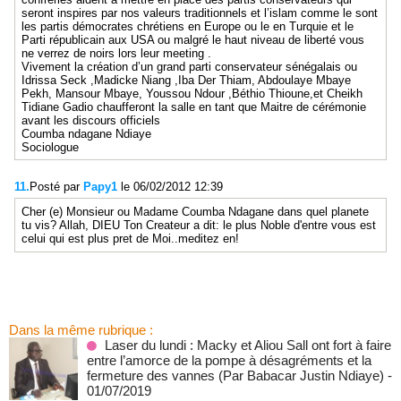
seront inspires par nos valeurs traditionnels et l’islam comme le sont
les partis démocrates chrétiens en Europe ou le en Turquie et le
Parti républicain aux USA ou malgré le haut niveau de liberté vous
ne verrez de noirs lors leur meeting .
Vivement la création d’un grand parti conservateur sénégalais ou
Idrissa Seck ,Madicke Niang ,Iba Der Thiam, Abdoulaye Mbaye
Pekh, Mansour Mbaye, Youssou Ndour ,Béthio Thioune,et Cheikh
Tidiane Gadio chaufferont la salle en tant que Maitre de cérémonie
avant les discours officiels
Coumba ndagane Ndiaye
Sociologue
11.
Posté par
Papy1
le 06/02/2012 12:39
Cher (e) Monsieur ou Madame Coumba Ndagane dans quel planete
tu vis? Allah, DIEU Ton Createur a dit: le plus Noble d'entre vous est
celui qui est plus pret de Moi..meditez en!
Dans la même rubrique :
Laser du lundi : Macky et Aliou Sall ont fort à faire
entre l’amorce de la pompe à désagréments et la
fermeture des vannes (Par Babacar Justin Ndiaye)
-
01/07/2019