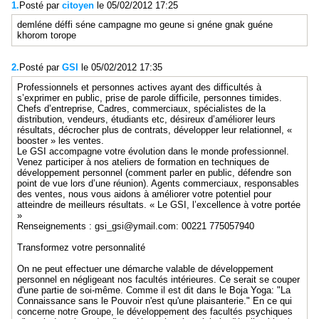
1.
Posté par
citoyen
le 05/02/2012 17:25
demléne déffi séne campagne mo geune si gnéne gnak guéne
khorom torope
2.
Posté par
GSI
le 05/02/2012 17:35
Professionnels et personnes actives ayant des difficultés à
s’exprimer en public, prise de parole difficile, personnes timides.
Chefs d’entreprise, Cadres, commerciaux, spécialistes de la
distribution, vendeurs, étudiants etc, désireux d’améliorer leurs
résultats, décrocher plus de contrats, développer leur relationnel, «
booster » les ventes.
Le GSI accompagne votre évolution dans le monde professionnel.
Venez participer à nos ateliers de formation en techniques de
développement personnel (comment parler en public, défendre son
point de vue lors d’une réunion). Agents commerciaux, responsables
des ventes, nous vous aidons à améliorer votre potentiel pour
atteindre de meilleurs résultats. « Le GSI, l’excellence à votre portée
»
Renseignements : gsi_gsi@ymail.com: 00221 775057940
Transformez votre personnalité
On ne peut effectuer une démarche valable de développement
personnel en négligeant nos facultés intérieures. Ce serait se couper
d'une partie de soi-même. Comme il est dit dans le Boja Yoga: "La
Connaissance sans le Pouvoir n'est qu'une plaisanterie." En ce qui
concerne notre Groupe, le développement des facultés psychiques