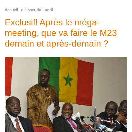
Accueil
>
Laser du Lundi
Exclusif! Après le méga-
meeting, que va faire le M23
demain et après-demain ?