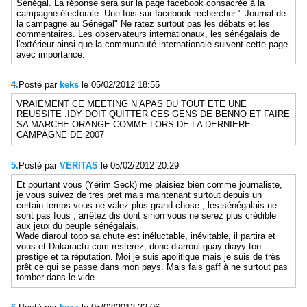
Sénégal. La réponse sera sur la page facebook consacrée à la
campagne électorale. Une fois sur facebook rechercher " Journal de
la campagne au Sénégal" Ne ratez surtout pas les débats et les
commentaires. Les observateurs internationaux, les sénégalais de
l'extérieur ainsi que la communauté internationale suivent cette page
avec importance.
4.
Posté par
keks
le 05/02/2012 18:55
VRAIEMENT CE MEETING N APAS DU TOUT ETE UNE
REUSSITE .IDY DOIT QUITTER CES GENS DE BENNO ET FAIRE
SA MARCHE ORANGE COMME LORS DE LA DERNIERE
CAMPAGNE DE 2007
5.
Posté par
VERITAS
le 05/02/2012 20:29
Et pourtant vous (Yérim Seck) me plaisiez bien comme journaliste,
je vous suivez de tres pret mais maintenant surtout depuis un
certain temps vous ne valez plus grand chose ; les sénégalais ne
sont pas fous ; arrêtez dis dont sinon vous ne serez plus crédible
aux jeux du peuple sénégalais.
Wade diaroul topp sa chute est inéluctable, inévitable, il partira et
vous et Dakaractu.com resterez, donc diarroul guay diayy ton
prestige et ta réputation. Moi je suis apolitique mais je suis de très
prêt ce qui se passe dans mon pays. Mais fais gaff à ne surtout pas
tomber dans le vide.