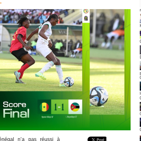
…
énégal n’a pas réussi à