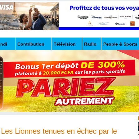
undi
Contribution
Télévision
Radio
People & Sports
 Les Lionnes tenues en échec par le