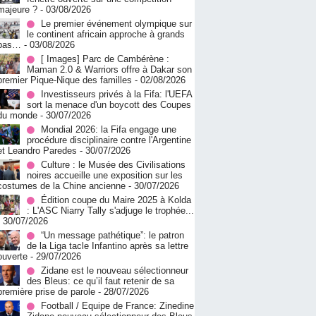
majeure ?
- 03/08/2026
Le premier événement olympique sur
le continent africain approche à grands
pas…
- 03/08/2026
[ Images] Parc de Cambérène :
Maman 2.0 & Warriors offre à Dakar son
premier Pique-Nique des familles
- 02/08/2026
Investisseurs privés à la Fifa: l'UEFA
sort la menace d'un boycott des Coupes
du monde
- 30/07/2026
Mondial 2026: la Fifa engage une
procédure disciplinaire contre l'Argentine
et Leandro Paredes
- 30/07/2026
Culture : le Musée des Civilisations
noires accueille une exposition sur les
costumes de la Chine ancienne
- 30/07/2026
Édition coupe du Maire 2025 à Kolda
: L'ASC Niarry Tally s'adjuge le trophée...
- 30/07/2026
“Un message pathétique”: le patron
de la Liga tacle Infantino après sa lettre
ouverte
- 29/07/2026
Zidane est le nouveau sélectionneur
des Bleus: ce qu’il faut retenir de sa
première prise de parole
- 28/07/2026
Football / Equipe de France: Zinedine