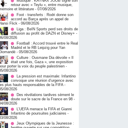
Musique : KAYNAX JOOB signe son
retour avec « Teylu », entre musique,
mémoire et littérature
- 07/08/2026
Foot - transferts : Rodri donne son
accord au Barça après un appel de
Hansi Flick
- 06/08/2026
Liga : BeIN Sports perd ses droits de
diffusion au profit de DAZN et Disney+
-
06/08/2026
Football : Accord trouvé entre le Real
Madrid et le RB Leipzig pour Yan
Diomandé
- 05/08/2026
Culture : Ousmane Dia dévoile « Il
était une fois, Gaza », une exposition
pour porter la voix du peuple palestinien
-
05/08/2026
La pression est maximale: Infantino
convoque une réunion d’urgence avec
les plus hauts responsables de la FIFA
-
05/08/2026
Des révélations tardives sèment le
doute sur le sacre de la France en 98
-
04/08/2026
L’UEFA menace la FIFA et Gianni
Infantino de poursuites judiciaires
-
03/08/2026
Jeux Olympiques de la Jeunesse :
fenêtre ouverte sur une compétition