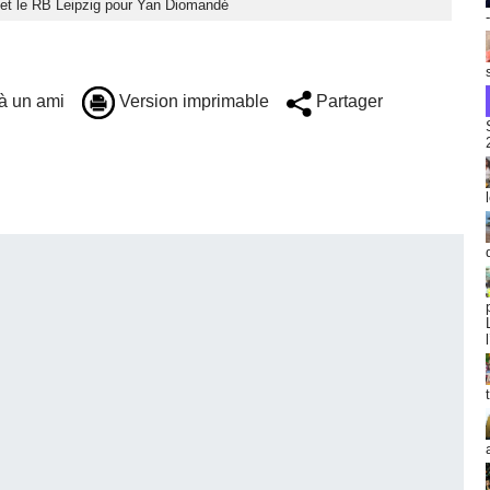
d et le RB Leipzig pour Yan Diomandé
à un ami
Version imprimable
Partager