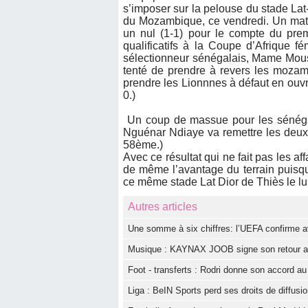
s’imposer sur la pelouse du stade Lat
du Mozambique, ce vendredi. Un match
un nul (1-1) pour le compte du prem
qualificatifs à la Coupe d’Afrique 
sélectionneur sénégalais, Mame Mouss
tenté de prendre à revers les mozamb
prendre les Lionnnes à défaut en ouvr
0.)
Un coup de massue pour les sénégala
Nguénar Ndiaye va remettre les deux 
58ème.)
Avec ce résultat qui ne fait pas les 
de même l’avantage du terrain puisqu
ce même stade Lat Dior de Thiès le l
Autres articles
Une somme à six chiffres: l’UEFA confirme av
Musique : KAYNAX JOOB signe son retour ave
Foot - transferts : Rodri donne son accord a
Liga : BeIN Sports perd ses droits de diffus