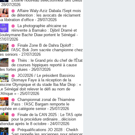
Zidane nouveau sélectionneur des Bleus
- 28/07/2026
Affaire Waly-Aziz Dabala /Sept mois
de détention : les avocats de réclament
sa libération d’office
- 28/07/2026
La photographie africaine se
réinvente à Bamako : Djibril Dramé et
Souleymane Bachir Diaw portent le Sénégal
-
27/07/2026
Finale Zone B de Dahra Djoloff :
l'ASC Bok Jom sacrée championne chez
les seniors
- 27/07/2026
Thiès : le Grand prix du chef de l'État
de courses hippiques reporté à cause
des fortes pluies
- 26/07/2026
JOJ2026 / Le président Bassirou
Diomaye Faye à la réception de la
piscine Olympique et du stade Iba Mar Diop : «
Le Sénégal doit relever le défi au nom de
l’Afrique »
- 25/07/2026
Championnat zonal de Thiamène
Pass : l'ASC Bargam remporte le
trophée en catégorie senior
- 25/07/2026
Finale de la CAN 2025 : Le TAS opte
pour la procédure ordinaire…décision
attendue après le 8 octobre
- 24/07/2026
Préqualifications JO 2028 : Cheikh
Sarr rappelle les anciennes pour relancer