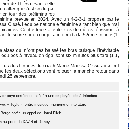
-Dior de Thiès devant celle
 aller qui s’est soldé par
ier tour des préliminaires
féminine prévue en 2024. Avec un 4-2-3-1 proposé par le
a Cissé, l’équipe nationale féminine a tant bien que mal
icaines. Contre toute attente, ces dernières réussiront à
ant le score sur un coup franc direct à la 52ème minute (1-
ises qui n’ont pas baissé les bras puisque l’inévitable
équipes à niveau en égalisant six minutes plus tard (1-1,
affaires des Lionnes, le coach Mame Moussa Cissé aura tout
e les deux sélections vont rejouer la manche retour dans
undi 25 septembre.
oir payé des “indemnités” à une employée liée à Infantino
c « Teylu », entre musique, mémoire et littérature
u Barça après un appel de Hansi Flick
ion au profit de DAZN et Disney+