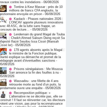
travaux contre les inondations
- 06/08/2026
Tontine à Keur Massar : près de 10
millions de francs CFA engloutis, la
gestionnaire envoyée en prison
- 06/08/2026
Kaolack - Phases nationales 2026 :
L’ONCAV apporte plusieurs innovations
avec 48 ASC, de la lutte sans frappe, un
concours de lecture…
- 05/08/2026
Lendemain du grand Magal de Touba
: Cheikh Ahmed Saloum Dieng reçoit Sa
Majesté Ifaizé Seydou Issa Cissé (Mansah
Cissé Ier)
- 05/08/2026
179 agents absents après le Magal :
le ministre de la Fonction publique,
Dianté explique sa démarche et promet de la
pédagogie avant d’éventuelles sanctions
-
05/08/2026
Prisons sénégalaises : Me Moussa
Sarr annonce la fin des fouilles à nu
-
05/08/2026
Wassadou : une fillette de 4 ans
retrouvée morte au fond d’un puits, la
gendarmerie ouvre une enquête
- 05/08/2026
Recomposition politique: «
L’alternative ne se décrète pas, elle se
construit ! Il faut se réinventer car, les électeurs
votent une vision, pas pour la reconnaissance