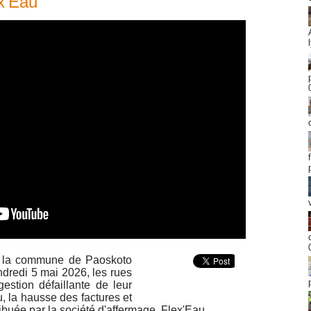
ex'Eau
s la commune de Paoskoto
ndredi 5 mai 2026, les rues
estion défaillante de leur
, la hausse des factures et
ribuée par la société d'affermage, Flex'Eau.