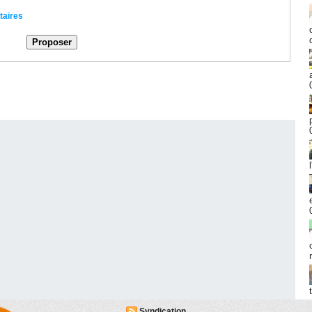
taires
Syndication