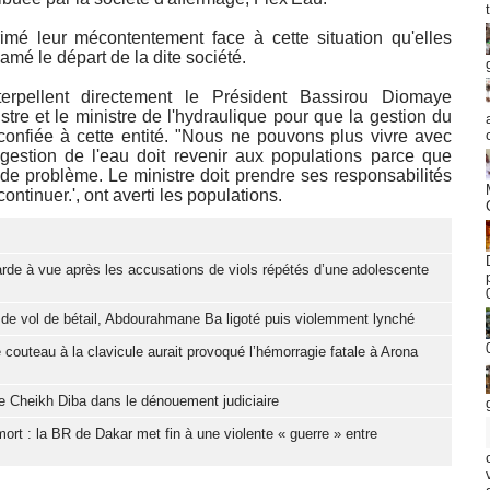
imé leur mécontentement face à cette situation qu'elles
lamé le départ de la dite société.
erpellent directement le Président Bassirou Diomaye
stre et le ministre de l'hydraulique pour que la gestion du
 confiée à cette entité. "Nous ne pouvons plus vivre avec
estion de l'eau doit revenir aux populations parce que
u de problème. Le ministre doit prendre ses responsabilités
continuer.', ont averti les populations.
garde à vue après les accusations de viols répétés d’une adolescente
e de vol de bétail, Abdourahmane Ba ligoté puis violemment lynché
e couteau à la clavicule aurait provoqué l’hémorragie fatale à Arona
re Cheikh Diba dans le dénouement judiciaire
t : la BR de Dakar met fin à une violente « guerre » entre