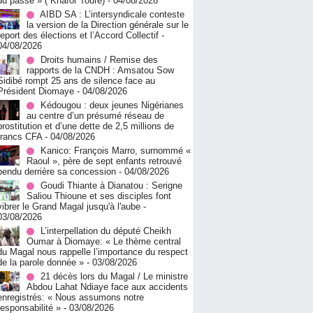
du passé » ( Khafor Touré)
- 04/08/2026
AIBD SA : L’intersyndicale conteste
la version de la Direction générale sur le
report des élections et l’Accord Collectif
-
04/08/2026
Droits humains / Remise des
rapports de la CNDH : Amsatou Sow
Sidibé rompt 25 ans de silence face au
Président Diomaye
- 04/08/2026
Kédougou : deux jeunes Nigérianes
au centre d’un présumé réseau de
prostitution et d’une dette de 2,5 millions de
francs CFA
- 04/08/2026
Kanico: François Marro, surnommé «
Raoul », père de sept enfants retrouvé
pendu derrière sa concession
- 04/08/2026
Goudi Thiante à Dianatou : Serigne
Saliou Thioune et ses disciples font
vibrer le Grand Magal jusqu'à l'aube
-
03/08/2026
L’interpellation du député Cheikh
Oumar à Diomaye: « Le thème central
du Magal nous rappelle l’importance du respect
de la parole donnée »
- 03/08/2026
21 décès lors du Magal / Le ministre
Abdou Lahat Ndiaye face aux accidents
enregistrés: « Nous assumons notre
responsabilité »
- 03/08/2026