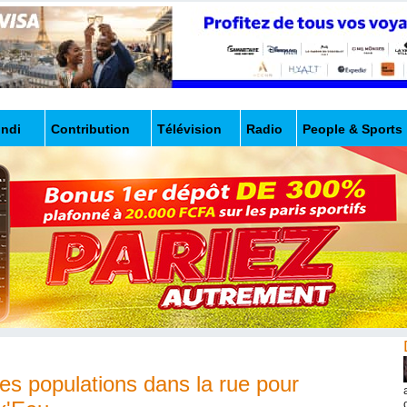
undi
Contribution
Télévision
Radio
People & Sports
es populations dans la rue pour