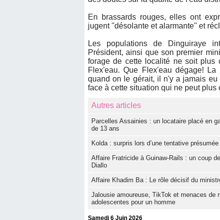
En brassards rouges, elles ont expr
jugent ''désolante et alarmante'' et réc
Les populations de Dinguiraye int
Président, ainsi que son premier mini
forage de cette localité ne soit plus
Flex'eau. Que Flex'eau dégage! La g
quand on le gérait, il n'y a jamais e
face à cette situation qui ne peut plus 
Autres articles
Parcelles Assainies : un locataire placé en 
de 13 ans
Kolda : surpris lors d’une tentative présumé
Affaire Fratricide à Guinaw-Rails : un coup d
Diallo
Affaire Khadim Ba : Le rôle décisif du minist
Jalousie amoureuse, TikTok et menaces de mor
adolescentes pour un homme
Samedi 6 Juin 2026