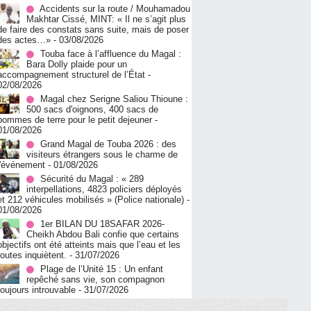
Accidents sur la route / Mouhamadou
Makhtar Cissé, MINT: « Il ne s’agit plus
de faire des constats sans suite, mais de poser
des actes…»
- 03/08/2026
Touba face à l’affluence du Magal :
Bara Dolly plaide pour un
accompagnement structurel de l’État
-
02/08/2026
Magal chez Serigne Saliou Thioune :
500 sacs d'oignons, 400 sacs de
pommes de terre pour le petit dejeuner
-
01/08/2026
Grand Magal de Touba 2026 : des
visiteurs étrangers sous le charme de
l'événement
- 01/08/2026
Sécurité du Magal : « 289
interpellations, 4823 policiers déployés
et 212 véhicules mobilisés » (Police nationale)
-
01/08/2026
1er BILAN DU 18SAFAR 2026-
Cheikh Abdou Bali confie que certains
objectifs ont été atteints mais que l’eau et les
routes inquiètent.
- 31/07/2026
Plage de l’Unité 15 : Un enfant
repêché sans vie, son compagnon
toujours introuvable
- 31/07/2026