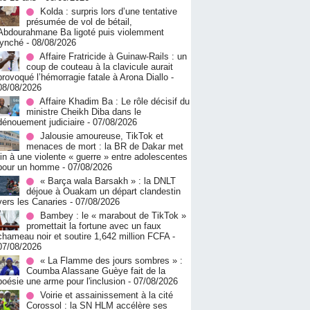
Kolda : surpris lors d’une tentative
présumée de vol de bétail,
Abdourahmane Ba ligoté puis violemment
lynché
- 08/08/2026
Affaire Fratricide à Guinaw-Rails : un
coup de couteau à la clavicule aurait
provoqué l’hémorragie fatale à Arona Diallo
-
08/08/2026
Affaire Khadim Ba : Le rôle décisif du
ministre Cheikh Diba dans le
dénouement judiciaire
- 07/08/2026
Jalousie amoureuse, TikTok et
menaces de mort : la BR de Dakar met
fin à une violente « guerre » entre adolescentes
pour un homme
- 07/08/2026
« Barça wala Barsakh » : la DNLT
déjoue à Ouakam un départ clandestin
vers les Canaries
- 07/08/2026
Bambey : le « marabout de TikTok »
promettait la fortune avec un faux
chameau noir et soutire 1,642 million FCFA
-
07/08/2026
« La Flamme des jours sombres » :
Coumba Alassane Guèye fait de la
poésie une arme pour l'inclusion
- 07/08/2026
Voirie et assainissement à la cité
Corossol : la SN HLM accélère ses