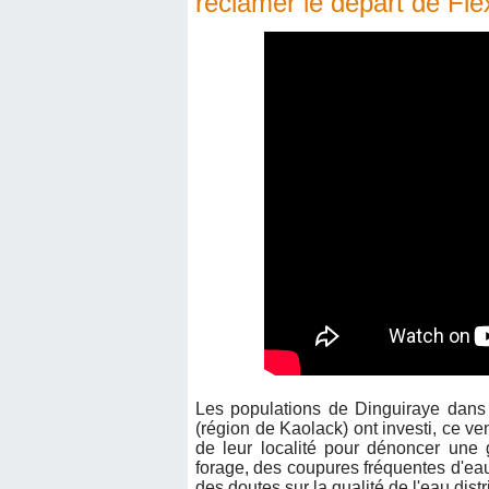
réclamer le départ de Fl
Les populations de Dinguiraye dan
(région de Kaolack) ont investi, ce ve
de leur localité pour dénoncer une g
forage, des coupures fréquentes d'eau
des doutes sur la qualité de l'eau dist