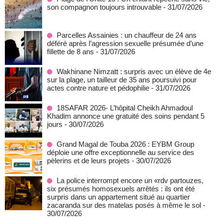
son compagnon toujours introuvable
- 31/07/2026
Parcelles Assainies : un chauffeur de 24 ans
déféré après l’agression sexuelle présumée d’une
fillette de 8 ans
- 31/07/2026
Wakhinane Nimzatt : surpris avec un élève de 4e
sur la plage, un tailleur de 35 ans poursuivi pour
actes contre nature et pédophilie
- 31/07/2026
18SAFAR 2026- L’hôpital Cheikh Ahmadoul
Khadim annonce une gratuité des soins pendant 5
jours
- 30/07/2026
Grand Magal de Touba 2026 : EYBM Group
déploie une offre exceptionnelle au service des
pèlerins et de leurs projets
- 30/07/2026
La police interrompt encore un «rdv partouzes,
six présumés homosexuels arrêtés : ils ont été
surpris dans un appartement situé au quartier
zacaranda sur des matelas posés à même le sol
-
30/07/2026