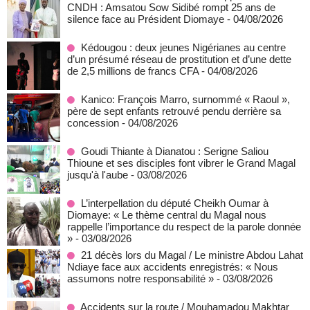
CNDH : Amsatou Sow Sidibé rompt 25 ans de
silence face au Président Diomaye
- 04/08/2026
Kédougou : deux jeunes Nigérianes au centre
d’un présumé réseau de prostitution et d’une dette
de 2,5 millions de francs CFA
- 04/08/2026
Kanico: François Marro, surnommé « Raoul »,
père de sept enfants retrouvé pendu derrière sa
concession
- 04/08/2026
Goudi Thiante à Dianatou : Serigne Saliou
Thioune et ses disciples font vibrer le Grand Magal
jusqu'à l'aube
- 03/08/2026
L’interpellation du député Cheikh Oumar à
Diomaye: « Le thème central du Magal nous
rappelle l’importance du respect de la parole donnée
»
- 03/08/2026
21 décès lors du Magal / Le ministre Abdou Lahat
Ndiaye face aux accidents enregistrés: « Nous
assumons notre responsabilité »
- 03/08/2026
Accidents sur la route / Mouhamadou Makhtar