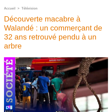
Accueil
>
Télévision
Découverte macabre à
Walandé : un commerçant de
32 ans retrouvé pendu à un
arbre