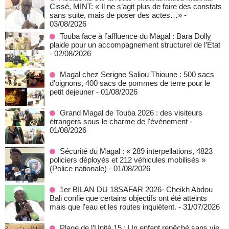
Cissé, MINT: « Il ne s’agit plus de faire des constats
sans suite, mais de poser des actes…»
-
03/08/2026
Touba face à l’affluence du Magal : Bara Dolly
plaide pour un accompagnement structurel de l’État
- 02/08/2026
Magal chez Serigne Saliou Thioune : 500 sacs
d'oignons, 400 sacs de pommes de terre pour le
petit dejeuner
- 01/08/2026
Grand Magal de Touba 2026 : des visiteurs
étrangers sous le charme de l'événement
-
01/08/2026
Sécurité du Magal : « 289 interpellations, 4823
policiers déployés et 212 véhicules mobilisés »
(Police nationale)
- 01/08/2026
1er BILAN DU 18SAFAR 2026- Cheikh Abdou
Bali confie que certains objectifs ont été atteints
mais que l’eau et les routes inquiètent.
- 31/07/2026
Plage de l’Unité 15 : Un enfant repêché sans vie,