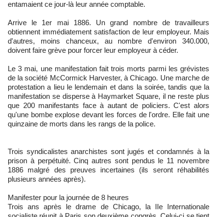
entamaient ce jour-là leur année comptable.
Arrive le 1er mai 1886. Un grand nombre de travailleurs
obtiennent immédiatement satisfaction de leur employeur. Mais
d'autres, moins chanceux, au nombre d'environ 340.000,
doivent faire grève pour forcer leur employeur à céder.
Le 3 mai, une manifestation fait trois morts parmi les grévistes
de la société McCormick Harvester, à Chicago. Une marche de
protestation a lieu le lendemain et dans la soirée, tandis que la
manifestation se disperse à Haymarket Square, il ne reste plus
que 200 manifestants face à autant de policiers. C'est alors
qu'une bombe explose devant les forces de l'ordre. Elle fait une
quinzaine de morts dans les rangs de la police.
Trois syndicalistes anarchistes sont jugés et condamnés à la
prison à perpétuité. Cinq autres sont pendus le 11 novembre
1886 malgré des preuves incertaines (ils seront réhabilités
plusieurs années après).
Manifester pour la journée de 8 heures
Trois ans après le drame de Chicago, la IIe Internationale
socialiste réunit à Paris son deuxième congrès. Celui-ci se tient