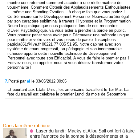
montre concrètement comment accéder à une réelle maitrise de
vous-même. Comment Obtenir des Applaudissements Enthousiastes
— même une Standing Ovation —à chaque fois que vous parlez !
Ce Séminaire sur le Développement Personnel Nouveau au Sénégal
par son caractère subliminal à travers l’Hypnose et la Programmation
Neuro Linguistique que nous pratiquons lors de nos rencontres
d’Eveil Psychologique, va vous aider à prendre la parole en public.
Vous pourrez parler sans avoir peur. Découvrez une méthode unique
pour maîtriser votre voix et vos prises de parole. Inscriptions:
patricia851@live.fr 00221 77 035 51 95. Notre cabinet avec son
système de cours progressif, sa pédagogie et son incomparable
richesse apporte cette nouvelle technique de Développement
Personnel avec toute son Efficacité. A vous de faire le premier pas !
Ecrivez nous, ou appelez nous si vous désirez transformer votre
personnalité !
7.
Posté par
al
le 03/05/2012 00:05
Et pourtant aux Etats Unis , les americains travaillent le 1er Mai. La
fete du travail est celebree le premier Lundi du mois de Septembre
Dans la même rubrique :
Laser du lundi : Macky et Aliou Sall ont fort à faire
entre l’amorce de la pompe à désagréments et la