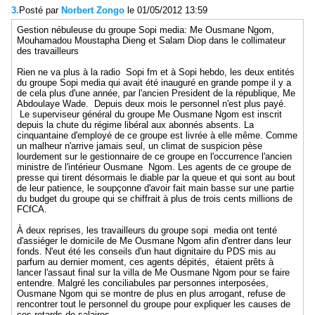
3.
Posté par
Norbert Zongo
le 01/05/2012 13:59
Gestion nébuleuse du groupe Sopi media: Me Ousmane Ngom,
Mouhamadou Moustapha Dieng et Salam Diop dans le collimateur
des travailleurs
Rien ne va plus à la radio Sopi fm et à Sopi hebdo, les deux entités
du groupe Sopi media qui avait été inauguré en grande pompe il y a
de cela plus d'une année, par l'ancien President de la république, Me
Abdoulaye Wade. Depuis deux mois le personnel n'est plus payé.
Le superviseur général du groupe Me Ousmane Ngom est inscrit
depuis la chute du régime libéral aux abonnés absents. La
cinquantaine d'employé de ce groupe est livrée à elle même. Comme
un malheur n'arrive jamais seul, un climat de suspicion pèse
lourdement sur le gestionnaire de ce groupe en l'occurrence l'ancien
ministre de l'intérieur Ousmane Ngom. Les agents de ce groupe de
presse qui tirent désormais le diable par la queue et qui sont au bout
de leur patience, le soupçonne d'avoir fait main basse sur une partie
du budget du groupe qui se chiffrait à plus de trois cents millions de
FCfCA.
À deux reprises, les travailleurs du groupe sopi media ont tenté
d'assiéger le domicile de Me Ousmane Ngom afin d'entrer dans leur
fonds. N'eut été les conseils d'un haut dignitaire du PDS mis au
parfum au dernier moment, ces agents dépités, étaient prêts à
lancer l'assaut final sur la villa de Me Ousmane Ngom pour se faire
entendre. Malgré les conciliabules par personnes interposées,
Ousmane Ngom qui se montre de plus en plus arrogant, refuse de
rencontrer tout le personnel du groupe pour expliquer les causes de
ces retards de salaires.