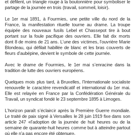
et défilent, un triangle rouge à la boutonnière pour symboliser le
partage de la journée en trois (travail, sommeil, loisir).
Le 1er mai 1891, à Fourmies, une petite ville du nord de la
France, la manifestation rituelle tourne au drame. La troupe
équipée des nouveaux fusils Lebel et Chassepot tire à bout
portant sur la foule pacifique des ouvriers. Elle fait dix morts
dont 8 de moins de 21 ans. L'une des victimes, l'ouvrière Marie
Blondeau, qui défilait habillée de blanc et les bras couverts de
fleurs d'aubépine, devient le symbole de cette journée.
Avec le drame de Fourmies, le 1er mai s'enracine dans la
tradition de lutte des ouvriers européens.
Quelques mois plus tard, à Bruxelles, l'Internationale socialiste
renouvelle le caractère revendicatif et international du 1er mai.
Elle est relayée en France par la Confédération Générale du
Travail, un syndicat fondé le 23 septembre 1895 à Limoges.
L'horizon paraît s'éclaircir après la Première Guerre mondiale.
Le traité de paix signé à Versailles le 28 juin 1919 fixe dans son
article 247 «l'adoption de la journée de huit heures ou de la
semaine de quarante-huit heures comme but à atteindre partout
où elle n'a pas encore été obtenue».