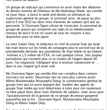
Un groupe de radicaux qui commence en avoir marre des dilatoires
du dernier ministre de l'intérieur de Me Abdoulaye Wade, qui semble
se jouer d'eux, a lancé le week-end dernier un ultimatum au
superviseur général du groupe, le sommant ainsi, de payer au plus
tard le 5 mai 2012 les deux mois d'arriérés de salaires qu'il doit au
personnel. Si Ousmane Ngom refuse de s'exécuter, le personnel du
groupe de presse qui comprend une radio et un hebdomadaire
menace de durcir le ton en usant de tous les moyens à leur
disposition pour se faire payer.
Le sieur Salam Diop, le rédacteur en chef du journal Sopi qui avait
fait main basse sur les fonds de campagne pour le second tour de la
présidentielle destinés aux journalistes de Sopi hebdo et qui étaient
estimés à 1,5 million de FCFA, en sait quelque chose. Ses propres
journalistes qui n'avaient plus vu la couleur de l'argent depuis 60
jours, l'on séquestré, l'obligeant ainsi à restituer nuitamment et ....
dans la rue, l'argent qu'il avait volé.
Me Ousmane Ngom qui semble être son complice dans certains
micmacs est averti. Désormais rien ne sera plus comme avant.
Même Mouhamadou Moustapha Dieng, le coordonnateur général du
groupe n'est pas lui aussi épargné des foudres des agents du
groupe Sopi média qui sont déterminés à lutter pour non seulement
se faire payer leurs deux mois d'arriérés de salaires, mais aussi pour
l'assainissement de la gestion de ce groupe de presse gangrené
aujourd'hui par le trio : Ousmane Ngom, Mouhamadou Moustapha
Dieng et Abdou Salam Diop.