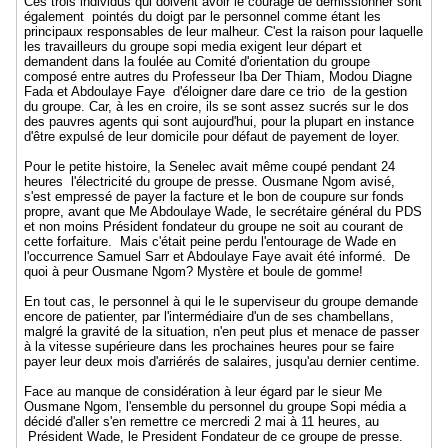
Ces trois individus qui doivent avoir le courage de démissionner sont
également pointés du doigt par le personnel comme étant les
principaux responsables de leur malheur. C'est la raison pour laquelle
les travailleurs du groupe sopi media exigent leur départ et
demandent dans la foulée au Comité d'orientation du groupe
composé entre autres du Professeur Iba Der Thiam, Modou Diagne
Fada et Abdoulaye Faye d'éloigner dare dare ce trio de la gestion
du groupe. Car, à les en croire, ils se sont assez sucrés sur le dos
des pauvres agents qui sont aujourd'hui, pour la plupart en instance
d'être expulsé de leur domicile pour défaut de payement de loyer.
Pour le petite histoire, la Senelec avait même coupé pendant 24
heures l'électricité du groupe de presse. Ousmane Ngom avisé,
s'est empressé de payer la facture et le bon de coupure sur fonds
propre, avant que Me Abdoulaye Wade, le secrétaire général du PDS
et non moins Président fondateur du groupe ne soit au courant de
cette forfaiture. Mais c'était peine perdu l'entourage de Wade en
l'occurrence Samuel Sarr et Abdoulaye Faye avait été informé. De
quoi à peur Ousmane Ngom? Mystère et boule de gomme!
En tout cas, le personnel à qui le le superviseur du groupe demande
encore de patienter, par l'intermédiaire d'un de ses chambellans,
malgré la gravité de la situation, n'en peut plus et menace de passer
à la vitesse supérieure dans les prochaines heures pour se faire
payer leur deux mois d'arriérés de salaires, jusqu'au dernier centime.
Face au manque de considération à leur égard par le sieur Me
Ousmane Ngom, l'ensemble du personnel du groupe Sopi média a
décidé d'aller s'en remettre ce mercredi 2 mai à 11 heures, au
Président Wade, le President Fondateur de ce groupe de presse.