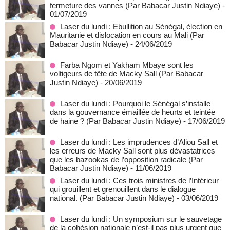
fermeture des vannes (Par Babacar Justin Ndiaye)
-
01/07/2019
Laser du lundi : Ebullition au Sénégal, élection en
Mauritanie et dislocation en cours au Mali (Par
Babacar Justin Ndiaye)
- 24/06/2019
Farba Ngom et Yakham Mbaye sont les
voltigeurs de tête de Macky Sall (Par Babacar
Justin Ndiaye)
- 20/06/2019
Laser du lundi : Pourquoi le Sénégal s’installe
dans la gouvernance émaillée de heurts et teintée
de haine ? (Par Babacar Justin Ndiaye)
- 17/06/2019
Laser du lundi : Les imprudences d’Aliou Sall et
les erreurs de Macky Sall sont plus dévastatrices
que les bazookas de l’opposition radicale (Par
Babacar Justin Ndiaye)
- 11/06/2019
Laser du lundi : Ces trois ministres de l’Intérieur
qui grouillent et grenouillent dans le dialogue
national. (Par Babacar Justin Ndiaye)
- 03/06/2019
Laser du lundi : Un symposium sur le sauvetage
de la cohésion nationale n’est-il pas plus urgent que