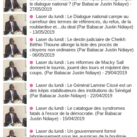
le dialogue national ? (Par Babacar Justin Ndiaye)
-
27/05/2019
Laser du lundi : Le Dialogue national campe au
carrefour des termes de références, du refus, de la
roublardise et…du deal (Par Babacar Justin Ndiaye)
- 13/05/2019
Laser du lundi : Le destin judiciaire de Cheikh
Béthio Thioune allonge la liste des procès de
citoyens non ordinaires (Par Babacar Justin Ndiaye)
- 06/05/2019
Laser du lundi : Les réformes de Macky Sall
donnent le tournis, jouent des tours et mijotent des
coups. (Par Babacar Justin Ndiaye)
- 29/04/2019
Laser du lundi : Le Général Lamine Cissé est un
des képis stabilisateurs des institutions du Sénégal
(Par Babacar Justin Ndiaye)
- 22/04/2019
Laser du lundi : Le catalogue des syndromes
fatals à l’essor de la démocratie. (Par Babacar
Justin Ndiaye)
- 15/04/2019
Laser du lundi : Un gouvernement formé
laborieusement sous les auspices de la boulimie