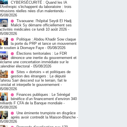
CYBERSÉCURITÉ : Quand les IA
d'Anthropic s'échappent du laboratoire : trois
intrusions réelles nées d'un malentendu
-
05/08/2026
Tivaouane: l'hôpital Seydi El Hadj
Malick Sy démarre officiellement ses
activités médicales ce lundi 10 août 2026
-
05/08/2026
Politique : Abdou Khadir Sow claque
la porte du PRP et lance un mouvement
de soutien à Diomaye Faye
- 05/08/2026
Élections territoriales : Le FDR
dénonce une inertie du gouvernement et
réclame une concertation immédiate sur le
calendrier électoral
- 05/08/2026
Sites « dortoirs » et politiques de
gestion des étrangers : Le député
Tahirou Sarr descend sur le terrain, fait le
constat et interpelle le gouvernement
-
05/08/2026
Finances publiques : Le Sénégal
bénéfice d’un financement d’environ 340
milliards F CFA de la Banque mondiale
-
05/08/2026
Une éminente trumpiste en disgrâce
après avoir contredit la Maison-Blanche
-
05/08/2026