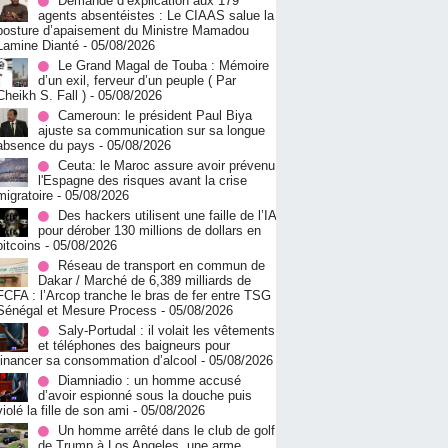
Demande d’explication aux 179
agents absentéistes : Le CIAAS salue la
posture d’apaisement du Ministre Mamadou
Lamine Dianté
- 05/08/2026
Le Grand Magal de Touba : Mémoire
d’un exil, ferveur d’un peuple ( Par
Cheikh S. Fall )
- 05/08/2026
Cameroun: le président Paul Biya
ajuste sa communication sur sa longue
absence du pays
- 05/08/2026
Ceuta: le Maroc assure avoir prévenu
l'Espagne des risques avant la crise
migratoire
- 05/08/2026
Des hackers utilisent une faille de l’IA
pour dérober 130 millions de dollars en
bitcoins
- 05/08/2026
Réseau de transport en commun de
Dakar / Marché de 6,389 milliards de
FCFA : l’Arcop tranche le bras de fer entre TSG
Sénégal et Mesure Process
- 05/08/2026
Saly-Portudal : il volait les vêtements
et téléphones des baigneurs pour
financer sa consommation d’alcool
- 05/08/2026
Diamniadio : un homme accusé
d’avoir espionné sous la douche puis
violé la fille de son ami
- 05/08/2026
Un homme arrêté dans le club de golf
de Trump à Los Angeles, une arme