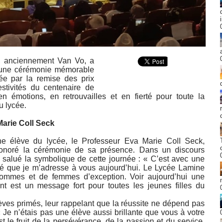
, anciennement Van Vo, a
d’une cérémonie mémorable
e par la remise des prix
stivités du centenaire de
en émotions, en retrouvailles et en fierté pour toute la
u lycée.
Marie Coll Seck
ne élève du lycée, le Professeur Eva Marie Coll Seck,
honoré la cérémonie de sa présence. Dans un discours
a salué la symbolique de cette journée : « C’est avec une
té que je m’adresse à vous aujourd’hui. Le Lycée Lamine
ommes et de femmes d’exception. Voir aujourd’hui une
t est un message fort pour toutes les jeunes filles du
èves primés, leur rappelant que la réussite ne dépend pas
 Je n’étais pas une élève aussi brillante que vous à votre
t le fruit de la persévérance, de la passion et du service.