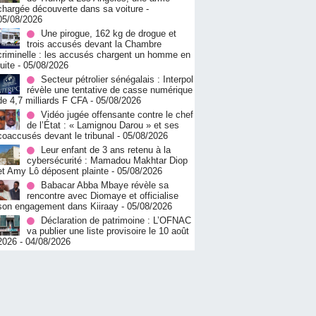
chargée découverte dans sa voiture
-
05/08/2026
Une pirogue, 162 kg de drogue et
trois accusés devant la Chambre
criminelle : les accusés chargent un homme en
fuite
- 05/08/2026
Secteur pétrolier sénégalais : Interpol
révèle une tentative de casse numérique
de 4,7 milliards F CFA
- 05/08/2026
Vidéo jugée offensante contre le chef
de l’État : « Lamignou Darou » et ses
coaccusés devant le tribunal
- 05/08/2026
Leur enfant de 3 ans retenu à la
cybersécurité : Mamadou Makhtar Diop
et Amy Lô déposent plainte
- 05/08/2026
Babacar Abba Mbaye révèle sa
rencontre avec Diomaye et officialise
son engagement dans Kiiraay
- 05/08/2026
Déclaration de patrimoine : L’OFNAC
va publier une liste provisoire le 10 août
2026
- 04/08/2026