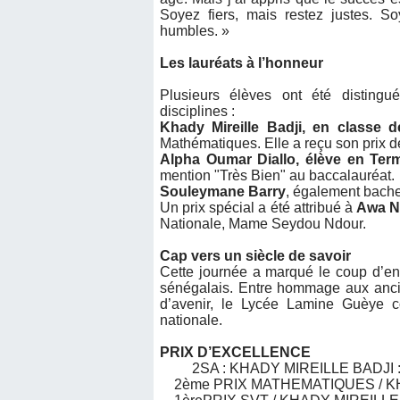
Soyez fiers, mais restez justes. S
humbles. »
Les lauréats à l’honneur
Plusieurs élèves ont été distingu
disciplines :
Khady Mireille Badji, en classe 
Mathématiques. Elle a reçu son prix
Alpha Oumar Diallo, élève en Term
mention "Très Bien" au baccalauréat.
Souleymane Barry
, également bache
Un prix spécial a été attribué à
Awa N
Nationale, Mame Seydou Ndour.
Cap vers un siècle de savoir
Cette journée a marqué le coup d’env
sénégalais. Entre hommage aux ancien
d’avenir, le Lycée Lamine Guèye co
nationale.
PRIX D’EXCELLENCE
2SA : KHADY MIREILLE BADJI : 
2ème PRIX MATHEMATIQUES / KHA