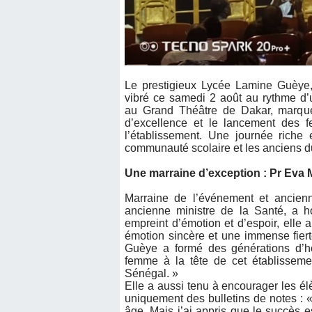
Le prestigieux Lycée Lamine Guèye
vibré ce samedi 2 août au rythme 
au Grand Théâtre de Dakar, marqué
d’excellence et le lancement des fe
l’établissement. Une journée riche 
communauté scolaire et les anciens d
Une marraine d’exception : Pr Eva 
Marraine de l’événement et ancien
ancienne ministre de la Santé, a 
empreint d’émotion et d’espoir, elle 
émotion sincère et une immense fier
Guèye a formé des générations d’h
femme à la tête de cet établissemen
Sénégal. »
Elle a aussi tenu à encourager les él
uniquement des bulletins de notes : «
âge. Mais j’ai appris que le succès es