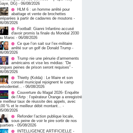
Gaye, DG)
- 06/08/2026
HLM 6 : un homme arrêté pour
abattage et vente de brochettes
préparées à partir de cadavres de moutons
-
06/08/2026
Football: Gianni Infantino accusé
d'avoir promis la finale du Mondial 2030
au Maroc
- 06/08/2026
Ce que l’on sait sur l’ex-militaire
arrêté sur un golf de Donald Trump
-
06/08/2026
Trump nie une pénurie d’armements
américains et vise les médias: “De
longues peines de prison seront requises”
-
06/08/2026
‎Thietty (Kolda) : Le Maire et son
conseil municipal rejoignent le camp
présidentiel...
- 06/08/2026
Couverture du Magal 2026- Enquête
de l’Artp : l’opérateur Orange a enregistré
le meilleur taux de réussite des appels, avec
100 % et le meilleur débit montant…
-
05/08/2026
Refonder l’action publique locale,
sous peine de voir le pire sortir de nos
quartiers
- 05/08/2026
INTELLIGENCE ARTIFICIELLE -