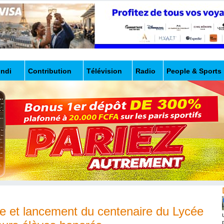
undi
Contribution
Télévision
Radio
People & Sports
ce et lancement du centenaire du Lycée