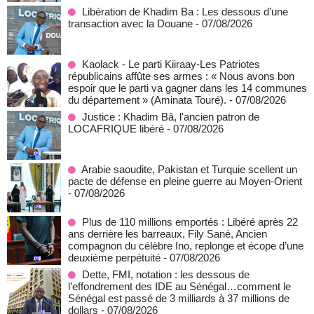
Libération de Khadim Ba : Les dessous d’une
transaction avec la Douane
- 07/08/2026
Kaolack - Le parti Kiiraay-Les Patriotes
républicains affûte ses armes : « Nous avons bon
espoir que le parti va gagner dans les 14 communes
du département » (Aminata Touré).
- 07/08/2026
Justice : Khadim Bâ, l'ancien patron de
LOCAFRIQUE libéré
- 07/08/2026
Arabie saoudite, Pakistan et Turquie scellent un
pacte de défense en pleine guerre au Moyen-Orient
- 07/08/2026
Plus de 110 millions emportés : Libéré après 22
ans derrière les barreaux, Fily Sané, Ancien
compagnon du célèbre Ino, replonge et écope d’une
deuxième perpétuité
- 07/08/2026
Dette, FMI, notation : les dessous de
l’effondrement des IDE au Sénégal…comment le
Sénégal est passé de 3 milliards à 37 millions de
dollars
- 07/08/2026