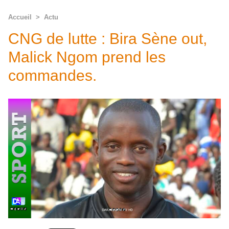
Accueil
>
Actu
CNG de lutte : Bira Sène out,
Malick Ngom prend les
commandes.