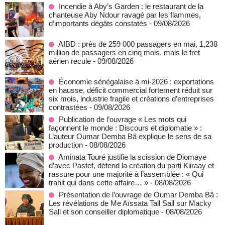
Incendie à Aby’s Garden : le restaurant de la
chanteuse Aby Ndour ravagé par les flammes,
d’importants dégâts constatés
- 09/08/2026
AIBD : près de 259 000 passagers en mai, 1,238
million de passagers en cinq mois, mais le fret
aérien recule
- 09/08/2026
Économie sénégalaise à mi-2026 : exportations
en hausse, déficit commercial fortement réduit sur
six mois, industrie fragile et créations d’entreprises
contrastées
- 09/08/2026
Publication de l’ouvrage « Les mots qui
façonnent le monde : Discours et diplomatie » :
L’auteur Oumar Demba Bâ explique le sens de sa
production
- 08/08/2026
Aminata Touré justifie la scission de Diomaye
d’avec Pastef, défend la création du parti Kiiraay et
rassure pour une majorité à l’assemblée : « Qui
trahit qui dans cette affaire… »
- 08/08/2026
Présentation de l’ouvrage de Oumar Demba Bâ :
Les révélations de Me Aïssata Tall Sall sur Macky
Sall et son conseiller diplomatique
- 08/08/2026