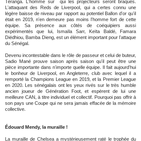
Téranga. L'homme sur qui les projecteurs seront braqués.
L'attaquant des Reds de Liverpool, qui a certes connu une
légère baisse de niveau par rapport au potentiel Ballon d'or qu'il
était en 2019, n'en demeure pas moins l'homme fort de cette
équipe. Sa présence aux côtés de coéquipiers aussi
expérimentés que lui, Ismaïla Sarr, Keïta Baldé, Famara
Diédhiou, Bamba Dieng, est un élément important pour l'attaque
du Sénégal.
Devenu incontestable dans le rôle de passeur et celui de buteur,
Sadio Mané prouve saison après saison qu'il peut être une
pièce importante dans n'importe quelle équipe. Il fait aujourd'hui
le bonheur de Liverpool, en Angleterre, club avec lequel il a
remporté la Champions League en 2019, et la Premier League
en 2020. Les sénégalais ont les yeux rivés sur le très humble
ancien joueur de Génération Foot, et espèrent de lui une
meilleure CAN, à titre individuel et collectif. Pourquoi pas offrir à
son pays une Coupe qui ne sera jamais effacée de la mémoire
collective.
Édouard Mendy, la muraille !
La muraille de Chelsea a mystérieusement raté le trophée du