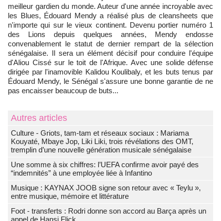
meilleur gardien du monde. Auteur d'une année incroyable avec
les Blues, Édouard Mendy a réalisé plus de cleansheets que
n'importe qui sur le vieux continent. Devenu portier numéro 1
des Lions depuis quelques années, Mendy endosse
convenablement le statut de dernier rempart de la sélection
sénégalaise. Il sera un élément décisif pour conduire l'équipe
d'Aliou Cissé sur le toit de l'Afrique. Avec une solide défense
dirigée par l'inamovible Kalidou Koulibaly, et les buts tenus par
Édouard Mendy, le Sénégal s'assure une bonne garantie de ne
pas encaisser beaucoup de buts...
Autres articles
Culture - Griots, tam-tam et réseaux sociaux : Mariama
Kouyaté, Mbaye Jop, Liki Liki, trois révélations des OMT,
tremplin d’une nouvelle génération musicale sénégalaise
Une somme à six chiffres: l’UEFA confirme avoir payé des
“indemnités” à une employée liée à Infantino
Musique : KAYNAX JOOB signe son retour avec « Teylu »,
entre musique, mémoire et littérature
Foot - transferts : Rodri donne son accord au Barça après un
appel de Hansi Flick