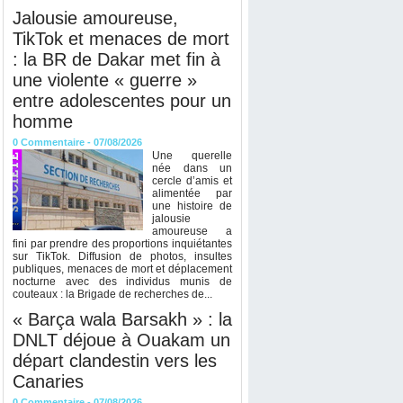
Jalousie amoureuse,
TikTok et menaces de mort
: la BR de Dakar met fin à
une violente « guerre »
entre adolescentes pour un
homme
0
Commentaire
- 07/08/2026
Une querelle
née dans un
cercle d’amis et
alimentée par
une histoire de
jalousie
amoureuse a
fini par prendre des proportions inquiétantes
sur TikTok. Diffusion de photos, insultes
publiques, menaces de mort et déplacement
nocturne avec des individus munis de
couteaux : la Brigade de recherches de...
« Barça wala Barsakh » : la
DNLT déjoue à Ouakam un
départ clandestin vers les
Canaries
0
Commentaire
- 07/08/2026