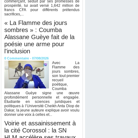
commerçant, séduit par ses promesses de
prospérité, lui avait versé 1,642 million de
francs CFA pour différents prétendus
sacrifices,...
« La Flamme des jours
sombres » : Coumba
Alassane Guèye fait de la
poésie une arme pour
l'inclusion
0
Commentaire
- 07/08/2026
Avec La
Flamme des
jours sombres,
son tout premier
recueil
poétique,
Coumba
Alassane Guèye signe une œuvre
profondément personnelle et engagée.
Étudiante en sciences juridiques et
politiques à l’Université Cheikh Anta Diop de
Dakar, la jeune auteure explique avoir voulu
donner une voix à celles et...
Voirie et assainissement à
la cité Corossol : la SN
HLM accélère ses travaux