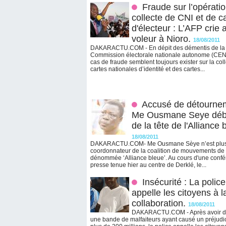
Fraude sur l’opérati
collecte de CNI et de c
d'électeur : L’AFP crie 
voleur à Nioro.
18/08/2011
DAKARACTU.COM - En dépit des démentis de la
Commission électorale nationale autonome (CEN
cas de fraude semblent toujours exister sur la col
cartes nationales d’identité et des cartes...
Accusé de détourne
Me Ousmane Seye déb
de la tête de l'Alliance 
18/08/2011
DAKARACTU.COM- Me Ousmane Sèye n’est plus
coordonnateur de la coalition de mouvements de 
dénommée ‘Alliance bleue’. Au cours d'une conf
presse tenue hier au centre de Derklé, le...
Insécurité : La police
appelle les citoyens à l
collaboration.
18/08/2011
DAKARACTU.COM - Après avoir d
une bande de malfaiteurs ayant causé un préjudi