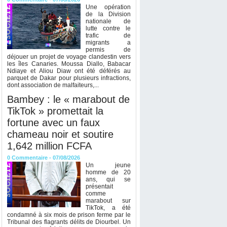
Une opération
de la Division
nationale de
lutte contre le
trafic de
migrants a
permis de
déjouer un projet de voyage clandestin vers
les îles Canaries. Moussa Diallo, Babacar
Ndiaye et Aliou Diaw ont été déférés au
parquet de Dakar pour plusieurs infractions,
dont association de malfaiteurs,...
Bambey : le « marabout de
TikTok » promettait la
fortune avec un faux
chameau noir et soutire
1,642 million FCFA
0
Commentaire
- 07/08/2026
Un jeune
homme de 20
ans, qui se
présentait
comme
marabout sur
TikTok, a été
condamné à six mois de prison ferme par le
Tribunal des flagrants délits de Diourbel. Un