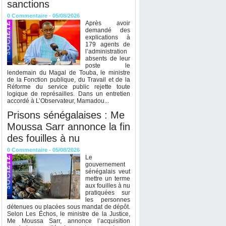
sanctions
0
Commentaire
- 05/08/2026
Après avoir
demandé des
explications à
179 agents de
l’administration
absents de leur
poste le
lendemain du Magal de Touba, le ministre
de la Fonction publique, du Travail et de la
Réforme du service public rejette toute
logique de représailles. Dans un entretien
accordé à L’Observateur, Mamadou...
Prisons sénégalaises : Me
Moussa Sarr annonce la fin
des fouilles à nu
0
Commentaire
- 05/08/2026
Le
gouvernement
sénégalais veut
mettre un terme
aux fouilles à nu
pratiquées sur
les personnes
détenues ou placées sous mandat de dépôt.
Selon Les Échos, le ministre de la Justice,
Me Moussa Sarr, annonce l’acquisition