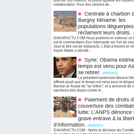
plus de 200 millions, la police appelle les citoyen
collaboration. Pour des raisons de...
Centrale à charbon 
Bargny Miname: les
populations déguerpies
réclament leurs droits.
DAKARACTU.COM Nous publions in extenso ce t
est le commentaire d'un internaute sur l'un de nos 
Seul le titre est de dakaractu. L'Etat à travers le m
Karim Wade a décidé...
Syrie: Obama estime
temps est venu pour A
se retirer.
18/08/2011
Le président américain Barack O
affirmé jeudi que le temps est venu pour le dirige
Bachar al-Assad de "se retirer", et a annoncé de 
sanctions très dures contre le...
Paiement de droits 
couverture des combat
lutte: L’ANPS dénonce
grave entrave à la liber
d’information.
18/08/2011
DAKARACTU.COM - Après la décision du Comité 