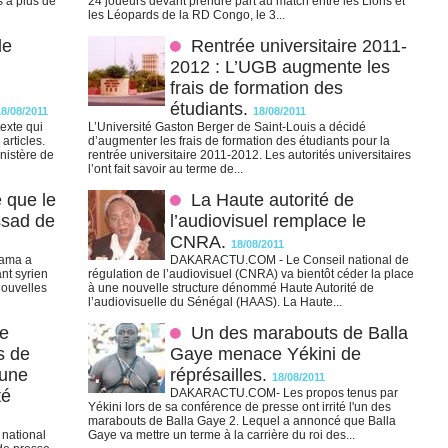
s à plus de
24 joueurs devant prendre part au match entre les Lions et
les Léopards de la RD Congo, le 3...
de
Rentrée universitaire 2011-
2012 : L’UGB augmente les
frais de formation des
étudiants.
18/08/2011
18/08/2011
exte qui
L’Université Gaston Berger de Saint-Louis a décidé
articles.
d’augmenter les frais de formation des étudiants pour la
inistère de
rentrée universitaire 2011-2012. Les autorités universitaires
l’ont fait savoir au terme de...
 que le
La Haute autorité de
ssad de
l’audiovisuel remplace le
CNRA.
18/08/2011
bama a
DAKARACTU.COM - Le Conseil national de
ant syrien
régulation de l’audiovisuel (CNRA) va bientôt céder la place
nouvelles
à une nouvelle structure dénommé Haute Autorité de
l’audiovisuelle du Sénégal (HAAS). La Haute...
de
Un des marabouts de Balla
s de
Gaye menace Yékini de
 une
réprésailles.
18/08/2011
té
DAKARACTU.COM- Les propos tenus par
Yékini lors de sa conférence de presse ont irrité l'un des
marabouts de Balla Gaye 2. Lequel a annoncé que Balla
national
Gaye va mettre un terme à la carrière du roi des...