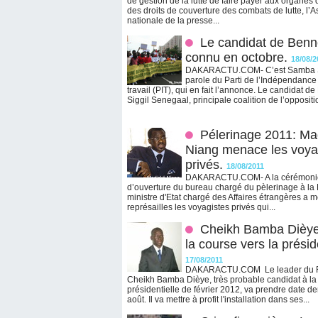
de gestion de la lutte de faire payer aux organes
des droits de couverture des combats de lutte, l’A
nationale de la presse...
Le candidat de Ben
connu en octobre.
18/08/2
DAKARACTU.COM- C’est Samba Sy
parole du Parti de l’Indépendance
travail (PIT), qui en fait l’annonce. Le candidat d
Siggil Senegaal, principale coalition de l’oppositio
Pélerinage 2011: Ma
Niang menace les voya
privés.
18/08/2011
DAKARACTU.COM- A la cérémonie o
d’ouverture du bureau chargé du pèlerinage à la
ministre d'Etat chargé des Affaires étrangères a
représailles les voyagistes privés qui...
Cheikh Bamba Dièye
la course vers la présid
17/08/2011
DAKARACTU.COM Le leader du 
Cheikh Bamba Dièye, très probable candidat à la
présidentielle de février 2012, va prendre date d
août. Il va mettre à profit l'installation dans ses...