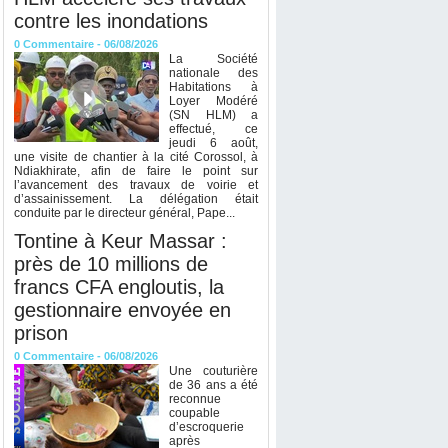
contre les inondations
0
Commentaire
- 06/08/2026
La Société
nationale des
Habitations à
Loyer Modéré
(SN HLM) a
effectué, ce
jeudi 6 août,
une visite de chantier à la cité Corossol, à
Ndiakhirate, afin de faire le point sur
l’avancement des travaux de voirie et
d’assainissement. La délégation était
conduite par le directeur général, Pape...
Tontine à Keur Massar :
près de 10 millions de
francs CFA engloutis, la
gestionnaire envoyée en
prison
0
Commentaire
- 06/08/2026
Une couturière
de 36 ans a été
reconnue
coupable
d’escroquerie
après