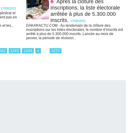
Après la clôture des
inscriptions, la liste électorale
17/08/2011
énéral et
arrêtée à plus de 5.300.000
ient pas en
inscrits.
17/08/2011
et les...
DAKARACTU.COM - Au lendemain de la clôture des
inscriptions sur les listes électorales, le nombre d’inscrits est
arrêté à plus de 5.300.000 inscrits. Lancée au mois de
janvier, la période de révision...
242
1243
1244
»
...
1273