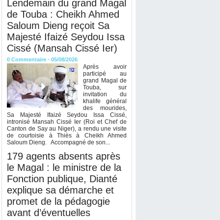
Lendemain du grand Magal
de Touba : Cheikh Ahmed
Saloum Dieng reçoit Sa
Majesté Ifaizé Seydou Issa
Cissé (Mansah Cissé Ier)
0
Commentaire
- 05/08/2026
Après avoir
participé au
grand Magal de
Touba, sur
invitation du
khalife général
des mourides,
Sa Majesté Ifaizé Seydou Issa Cissé,
intronisé Mansah Cissé Ier (Roi et Chef de
Canton de Say au Niger), a rendu une visite
de courtoisie à Thiès à Cheikh Ahmed
Saloum Dieng. Accompagné de son...
179 agents absents après
le Magal : le ministre de la
Fonction publique, Dianté
explique sa démarche et
promet de la pédagogie
avant d’éventuelles