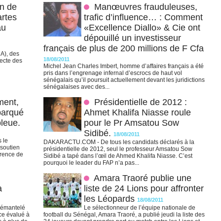
on de
Manœuvres frauduleuses,
artes
trafic d’influence… : Comment
au
«Excellence Diallo» & Cie ont
dépouillé un investisseur
français de plus de 200 millions de F Cfa
A), des
18/08/2011
lecte des
Michel Jean Charles Imbert, homme d’affaires français a été
pris dans l’engrenage infernal d’escrocs de haut vol
sénégalais qu’il poursuit actuellement devant les juridictions
sénégalaises avec des...
ment,
Présidentielle de 2012 :
arqué
Ahmet Khalifa Niasse roule
bleue.
pour le Pr Amsatou Sow
Sidibé.
18/08/2011
 le
DAKARACTU.COM - De tous les candidats déclarés à la
soutien
présidentielle de 2012, seul le professeur Amsatou Sow
érence de
Sidibé a tapé dans l’œil de Ahmed Khalifa Niasse. C’est
pourquoi le leader du FAP n’a pas...
Amara Traoré publie une
a
liste de 24 Lions pour affronter
les Léopards
18/08/2011
émantelé
Le sélectionneur de l’équipe nationale de
ce évalué à
football du Sénégal, Amara Traoré, a publié jeudi la liste des