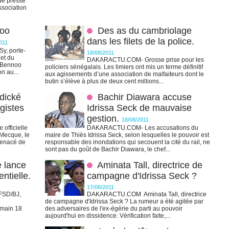
 de presse
ssociation
noo
Des as du cambriolage
dans les filets de la police.
011
, porte-
18/08/2011
 et du
DAKARACTU.COM- Grosse prise pour les
e Bennoo
policiers sénégalais. Les limiers ont mis un terme définitif
n au...
aux agissements d’une association de malfaiteurs dont le
butin s’élève à plus de deux cent millions...
dické
Bachir Diawara accuse
gistes
Idrissa Seck de mauvaise
gestion.
18/08/2011
fficielle
DAKARACTU.COM- Les accusations du
 Mecque, le
maire de Thiès Idrissa Seck, selon lesquelles le pouvoir est
 menacé de
responsable des inondations qui secouent la cité du rail, ne
sont pas du goût de Bachir Diawara, le chef...
 lance
Aminata Tall, directrice de
entielle.
campagne d'Idrissa Seck ?
17/08/2011
FSD/BJ,
DAKARACTU.COM Aminata Tall, directrice
de campagne d'Idrissa Seck ? La rumeur a été agitée par
emain 18
des adversaires de l'ex-égérie du parti au pouvoir
aujourd'hui en dissidence. Vérification faite,...