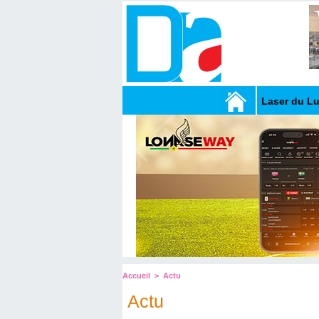
Laser du L
Accueil
>
Actu
Actu