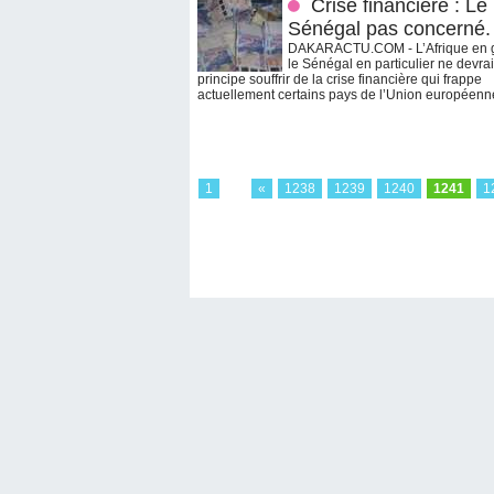
Crise financière : Le
Sénégal pas concerné.
DAKARACTU.COM - L’Afrique en g
le Sénégal en particulier ne devra
principe souffrir de la crise financière qui frappe
actuellement certains pays de l’Union européenne 
1
...
«
1238
1239
1240
1241
1