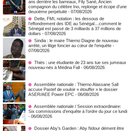
ans derrière les barreaux, Fily Sané, Ancien
compagnon du célèbre Ino, replonge et écope d’une
deuxième perpétuité
- 07/08/2026
Dette, FMI, notation : les dessous de
l’effondrement des IDE au Sénégal…comment le
Sénégal est passé de 3 milliards à 37 millions de
dollars
- 07/08/2026
Sindia : le maire Thierno Diagne de nouveau
arrêté, un litige foncier au cœur de l’enquête
-
07/08/2026
Thiès : une étudiante de 23 ans tue ses jumeaux
nouveau-nés à Médina Fall
- 06/08/2026
Assemblée nationale : Thierno Alassane Sall
accuse Pastef de vouloir « étouffer » le dossier
ASER/AEE Power EPC
- 06/08/2026
Assemblée nationale / Session extraordinaire:
Six commissions d’enquête à l’ordre du jour ce lundi
- 06/08/2026
Dossier Aby’s Garden : Aby Ndour dément être