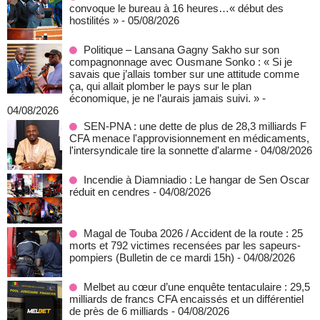
convoque le bureau à 16 heures…« début des
hostilités »
- 05/08/2026
Politique – Lansana Gagny Sakho sur son
compagnonnage avec Ousmane Sonko : « Si je
savais que j’allais tomber sur une attitude comme
ça, qui allait plomber le pays sur le plan
économique, je ne l’aurais jamais suivi. »
-
04/08/2026
SEN-PNA : une dette de plus de 28,3 milliards F
CFA menace l'approvisionnement en médicaments,
l'intersyndicale tire la sonnette d'alarme
- 04/08/2026
Incendie à Diamniadio : Le hangar de Sen Oscar
réduit en cendres
- 04/08/2026
Magal de Touba 2026 / Accident de la route : 25
morts et 792 victimes recensées par les sapeurs-
pompiers (Bulletin de ce mardi 15h)
- 04/08/2026
Melbet au cœur d’une enquête tentaculaire : 29,5
milliards de francs CFA encaissés et un différentiel
de près de 6 milliards
- 04/08/2026