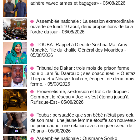
adhère «avec armes et bagages»
- 06/08/2026
Assemblée nationale : La session extraordinaire
ouverte ce lundi 10 août, deux propositions de loi à
l’ordre du jour
- 06/08/2026
TOUBA- Rappel à Dieu de Sokhna Ma- Amy
Mbacké, fille du khalife Général des Mourides
-
05/08/2026
Tribunal de Dakar : trois mois de prison ferme
pour « Lamiñu Daarou » ; ses coaccusés, « Oustaz
Thiep » et « Ndiaye Touba », écopent de deux mois
ferme.
- 05/08/2026
Proxénétisme, sextorsion et trafic de drogue :
Comment le réseau « Joe » s’est étendu jusqu’à
Rufisque-Est
- 05/08/2026
Touba : persuadée que son bébé n’était pas celui
de son mari, une jeune femme étouffe son nouveau-
né pour cacher une relation avec un guérisseur de
76 ans
- 05/08/2026
Assemblée nationale : Ousmane Sonko