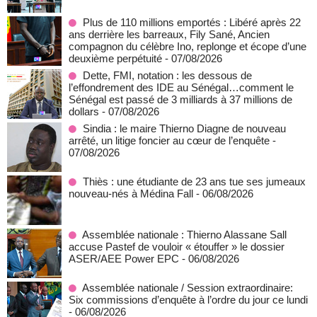
Plus de 110 millions emportés : Libéré après 22
ans derrière les barreaux, Fily Sané, Ancien
compagnon du célèbre Ino, replonge et écope d’une
deuxième perpétuité
- 07/08/2026
Dette, FMI, notation : les dessous de
l’effondrement des IDE au Sénégal…comment le
Sénégal est passé de 3 milliards à 37 millions de
dollars
- 07/08/2026
Sindia : le maire Thierno Diagne de nouveau
arrêté, un litige foncier au cœur de l’enquête
-
07/08/2026
Thiès : une étudiante de 23 ans tue ses jumeaux
nouveau-nés à Médina Fall
- 06/08/2026
Assemblée nationale : Thierno Alassane Sall
accuse Pastef de vouloir « étouffer » le dossier
ASER/AEE Power EPC
- 06/08/2026
Assemblée nationale / Session extraordinaire:
Six commissions d’enquête à l’ordre du jour ce lundi
- 06/08/2026