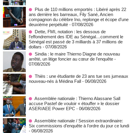
Plus de 110 millions emportés : Libéré après 22
ans derrière les barreaux, Fily Sané, Ancien
compagnon du célèbre Ino, replonge et écope d’une
deuxième perpétuité
- 07/08/2026
Dette, FMI, notation : les dessous de
l’effondrement des IDE au Sénégal…comment le
Sénégal est passé de 3 milliards à 37 millions de
dollars
- 07/08/2026
Sindia : le maire Thierno Diagne de nouveau
arrêté, un litige foncier au cœur de l’enquête
-
07/08/2026
Thiès : une étudiante de 23 ans tue ses jumeaux
nouveau-nés à Médina Fall
- 06/08/2026
Assemblée nationale : Thierno Alassane Sall
accuse Pastef de vouloir « étouffer » le dossier
ASER/AEE Power EPC
- 06/08/2026
Assemblée nationale / Session extraordinaire:
Six commissions d’enquête à l’ordre du jour ce lundi
- 06/08/2026