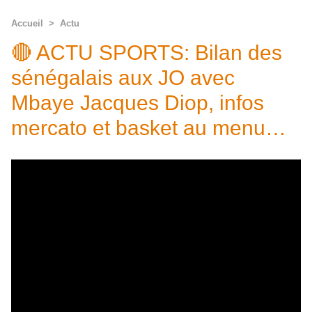
Accueil
>
Actu
🔴 ACTU SPORTS: Bilan des
sénégalais aux JO avec
Mbaye Jacques Diop, infos
mercato et basket au menu…