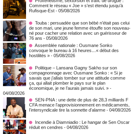
Proxénétisme, sextorsion et trafic de drogue :
Comment le réseau « Joe » s’est étendu jusqu’à
Rufisque-Est
- 05/08/2026
Touba : persuadée que son bébé n’était pas celui
de son mari, une jeune femme étouffe son nouveau-
né pour cacher une relation avec un guérisseur de
76 ans
- 05/08/2026
Assemblée nationale : Ousmane Sonko
convoque le bureau à 16 heures…« début des
hostilités »
- 05/08/2026
Politique – Lansana Gagny Sakho sur son
compagnonnage avec Ousmane Sonko : « Si je
savais que j’allais tomber sur une attitude comme
ça, qui allait plomber le pays sur le plan
économique, je ne l’aurais jamais suivi. »
-
04/08/2026
SEN-PNA : une dette de plus de 28,3 milliards F
CFA menace l'approvisionnement en médicaments,
l'intersyndicale tire la sonnette d'alarme
- 04/08/2026
Incendie à Diamniadio : Le hangar de Sen Oscar
réduit en cendres
- 04/08/2026