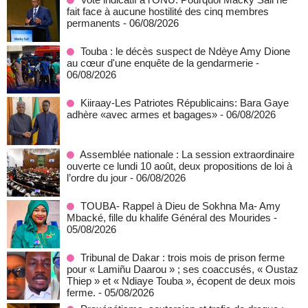
fait face à aucune hostilité des cinq membres
permanents
- 06/08/2026
Touba : le décès suspect de Ndèye Amy Dione
au cœur d'une enquête de la gendarmerie
-
06/08/2026
Kiiraay-Les Patriotes Républicains: Bara Gaye
adhère «avec armes et bagages»
- 06/08/2026
Assemblée nationale : La session extraordinaire
ouverte ce lundi 10 août, deux propositions de loi à
l’ordre du jour
- 06/08/2026
TOUBA- Rappel à Dieu de Sokhna Ma- Amy
Mbacké, fille du khalife Général des Mourides
-
05/08/2026
Tribunal de Dakar : trois mois de prison ferme
pour « Lamiñu Daarou » ; ses coaccusés, « Oustaz
Thiep » et « Ndiaye Touba », écopent de deux mois
ferme.
- 05/08/2026