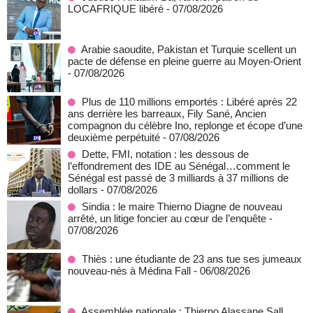
LOCAFRIQUE libéré
- 07/08/2026
Arabie saoudite, Pakistan et Turquie scellent un
pacte de défense en pleine guerre au Moyen-Orient
- 07/08/2026
Plus de 110 millions emportés : Libéré après 22
ans derrière les barreaux, Fily Sané, Ancien
compagnon du célèbre Ino, replonge et écope d’une
deuxième perpétuité
- 07/08/2026
Dette, FMI, notation : les dessous de
l’effondrement des IDE au Sénégal…comment le
Sénégal est passé de 3 milliards à 37 millions de
dollars
- 07/08/2026
Sindia : le maire Thierno Diagne de nouveau
arrêté, un litige foncier au cœur de l’enquête
-
07/08/2026
Thiès : une étudiante de 23 ans tue ses jumeaux
nouveau-nés à Médina Fall
- 06/08/2026
Assemblée nationale : Thierno Alassane Sall