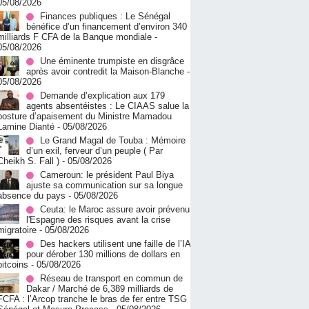
05/08/2026
Finances publiques : Le Sénégal
bénéfice d’un financement d’environ 340
milliards F CFA de la Banque mondiale
-
05/08/2026
Une éminente trumpiste en disgrâce
après avoir contredit la Maison-Blanche
-
05/08/2026
Demande d’explication aux 179
agents absentéistes : Le CIAAS salue la
posture d’apaisement du Ministre Mamadou
Lamine Dianté
- 05/08/2026
Le Grand Magal de Touba : Mémoire
d’un exil, ferveur d’un peuple ( Par
Cheikh S. Fall )
- 05/08/2026
Cameroun: le président Paul Biya
ajuste sa communication sur sa longue
absence du pays
- 05/08/2026
Ceuta: le Maroc assure avoir prévenu
l'Espagne des risques avant la crise
migratoire
- 05/08/2026
Des hackers utilisent une faille de l’IA
pour dérober 130 millions de dollars en
bitcoins
- 05/08/2026
Réseau de transport en commun de
Dakar / Marché de 6,389 milliards de
FCFA : l’Arcop tranche le bras de fer entre TSG