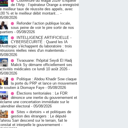
Couverture du Magal 2026- Enquête
de l’Artp : l’opérateur Orange a enregistré
le meilleur taux de réussite des appels, avec
100 % et le meilleur débit montant…
-
05/08/2026
Refonder l’action publique locale,
sous peine de voir le pire sortir de nos
quartiers
- 05/08/2026
INTELLIGENCE ARTIFICIELLE -
CYBERSÉCURITÉ : Quand les IA
d'Anthropic s'échappent du laboratoire : trois
intrusions réelles nées d'un malentendu
-
05/08/2026
Tivaouane: l'hôpital Seydi El Hadj
Malick Sy démarre officiellement ses
activités médicales ce lundi 10 août 2026
-
05/08/2026
Politique : Abdou Khadir Sow claque
la porte du PRP et lance un mouvement
de soutien à Diomaye Faye
- 05/08/2026
Élections territoriales : Le FDR
dénonce une inertie du gouvernement et
réclame une concertation immédiate sur le
calendrier électoral
- 05/08/2026
Sites « dortoirs » et politiques de
gestion des étrangers : Le député
Tahirou Sarr descend sur le terrain, fait le
constat et interpelle le gouvernement
-