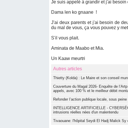
Je suis appelé à grandir et j'ai besoi
Dama len ko gnaane !
J'ai deux parents et j'ai besoin de d
du mal de vous, ça vous pouvez y mett
S'il vous plait.
Aminata de Maabo et Mia.
Un Kaaw meurtri
Autres articles
‎Thietty (Kolda) : Le Maire et son conseil muni
Couverture du Magal 2026- Enquête de l’Artp :
appels, avec 100 % et le meilleur débit mon
Refonder l’action publique locale, sous peine d
INTELLIGENCE ARTIFICIELLE - CYBERSÉCURITÉ
intrusions réelles nées d'un malentendu
Tivaouane: l'hôpital Seydi El Hadj Malick Sy 