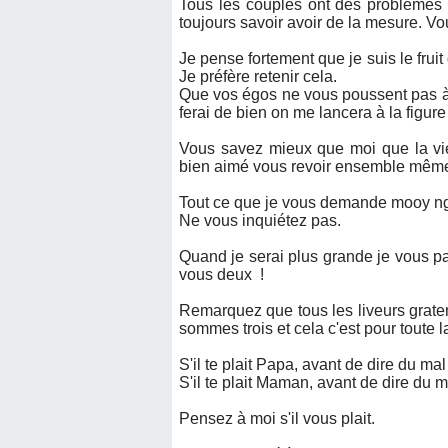
Tous les couples ont des problèmes l
toujours savoir avoir de la mesure. Vou
Je pense fortement que je suis le frui
Je préfère retenir cela.
Que vos égos ne vous poussent pas à s
ferai de bien on me lancera à la figu
Vous savez mieux que moi que la vie e
bien aimé vous revoir ensemble même 
Tout ce que je vous demande mooy n
Ne vous inquiétez pas.
Quand je serai plus grande je vous p
vous deux !
Remarquez que tous les liveurs grate
sommes trois et cela c'est pour toute l
S'il te plait Papa, avant de dire du 
S'il te plait Maman, avant de dire du 
Pensez à moi s'il vous plait.