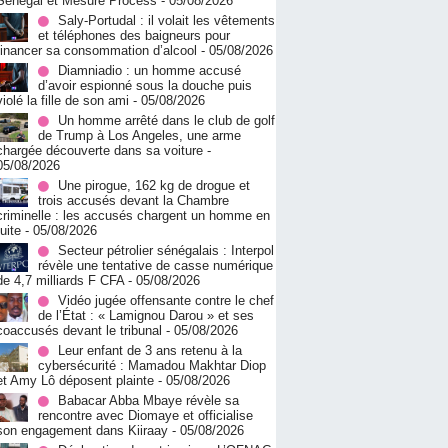
Sénégal et Mesure Process
- 05/08/2026
Saly-Portudal : il volait les vêtements
et téléphones des baigneurs pour
financer sa consommation d’alcool
- 05/08/2026
Diamniadio : un homme accusé
d’avoir espionné sous la douche puis
violé la fille de son ami
- 05/08/2026
Un homme arrêté dans le club de golf
de Trump à Los Angeles, une arme
chargée découverte dans sa voiture
-
05/08/2026
Une pirogue, 162 kg de drogue et
trois accusés devant la Chambre
criminelle : les accusés chargent un homme en
fuite
- 05/08/2026
Secteur pétrolier sénégalais : Interpol
révèle une tentative de casse numérique
de 4,7 milliards F CFA
- 05/08/2026
Vidéo jugée offensante contre le chef
de l’État : « Lamignou Darou » et ses
coaccusés devant le tribunal
- 05/08/2026
Leur enfant de 3 ans retenu à la
cybersécurité : Mamadou Makhtar Diop
et Amy Lô déposent plainte
- 05/08/2026
Babacar Abba Mbaye révèle sa
rencontre avec Diomaye et officialise
son engagement dans Kiiraay
- 05/08/2026