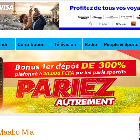
undi
Contribution
Télévision
Radio
People & Sports
 Maabo Mia