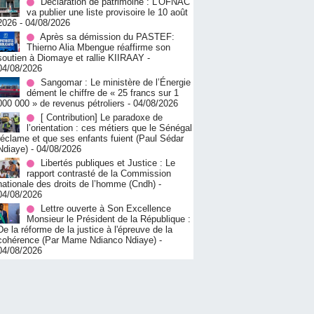
Déclaration de patrimoine : L’OFNAC
va publier une liste provisoire le 10 août
2026
- 04/08/2026
Après sa démission du PASTEF:
Thierno Alia Mbengue réaffirme son
soutien à Diomaye et rallie KIIRAAY
-
04/08/2026
Sangomar : Le ministère de l’Énergie
dément le chiffre de « 25 francs sur 1
000 000 » de revenus pétroliers
- 04/08/2026
[ Contribution] Le paradoxe de
l’orientation : ces métiers que le Sénégal
réclame et que ses enfants fuient (Paul Sédar
Ndiaye)
- 04/08/2026
Libertés publiques et Justice : Le
rapport contrasté de la Commission
nationale des droits de l’homme (Cndh)
-
04/08/2026
Lettre ouverte à Son Excellence
Monsieur le Président de la République :
De la réforme de la justice à l'épreuve de la
cohérence (Par Mame Ndianco Ndiaye)
-
04/08/2026