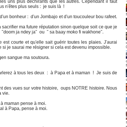
es uns plus déchirants que les autres. Cependant il faut
s n'êtes plus seuls : je suis là !
t d'un bonheur : d'un Jombajo et d'un toucouleur bou rafeet.
acrifier ma future réputation sinon quelque soit ce que je
re "doom ja ndey ja" ou " sa baay moko fi wakhone".
st courte et qu'elle sait guérir toutes les plaies. J'aurai
si je saurai me résigner si cela est devenu impossible.
gen sangue ma soutoura.
arlerez à tous les deux : à Papa et à maman ! Je suis de
nt des vues sur votre histoire, oups NOTRE histoire. Nous
a vie.
mal à maman pense à moi.
mal à Papa, pense à moi.